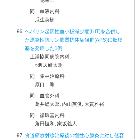
花栄三
同 血液内科
瓜生英樹
ヘパリン起因性血小板減少症(HIT)を合併し
た原発性抗リン脂質抗体症候群(APS)に脳梗
塞を発症した1例
土浦協同病院内科
○渡辺研太朗
同 集中治療科
原口 剛
同 血管外科
葛井総太郎, 内山英俊, 大貫雅裕
同 循環器内科
角田恒和, 家坂義人
食道癌放射線治療後の慢性心膜炎に対し低容