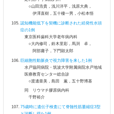
○山田浩貴，浅川洋平，浅原大典，
伊澤直樹，五十棲一男，小松本悟
認知機能低下を契機に診断された続発性水頭
症の1例
東京医科歯科大学老年病内科
○大内修司，鈴木里彩，馬渕 卓，
阿部庸子，下門顕太郎
巨細胞性動脈炎で視力障害を来した1例
水戸協同病院・筑波大学附属病院水戸地域
医療教育センター総合診
○渡邊亜美，島田 薫，五十野博基
同 リウマチ膠原病内科
千野裕介
75歳時に遺伝子検査にて脊髄性筋萎縮症3型
と診断し得た1例