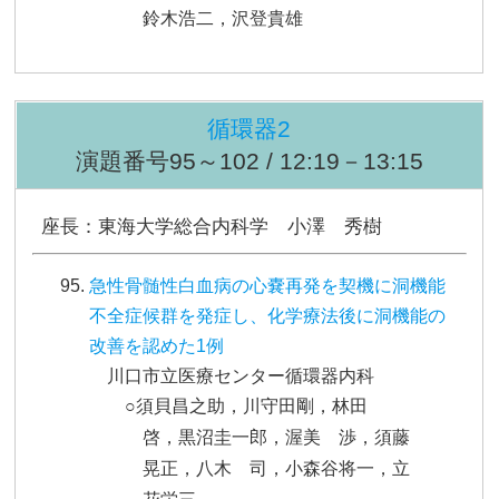
鈴木浩二，沢登貴雄
循環器2
演題番号95～102 / 12:19－13:15
座長：東海大学総合内科学 小澤 秀樹
急性骨髄性白血病の心嚢再発を契機に洞機能
不全症候群を発症し、化学療法後に洞機能の
改善を認めた1例
川口市立医療センター循環器内科
○須貝昌之助，川守田剛，林田
啓，黒沼圭一郎，渥美 渉，須藤
晃正，八木 司，小森谷将一，立