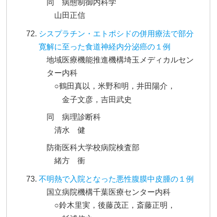
同 病態制御内科学
山田正信
シスプラチン・エトポシドの併用療法で部分
寛解に至った食道神経内分泌癌の１例
地域医療機能推進機構埼玉メディカルセン
ター内科
○鶴田真以，米野和明，井田陽介，
金子文彦，吉田武史
同 病理診断科
清水 健
防衛医科大学校病院検査部
緒方 衝
不明熱で入院となった悪性腹膜中皮腫の１例
国立病院機構千葉医療センター内科
○鈴木里実，後藤茂正，斎藤正明，