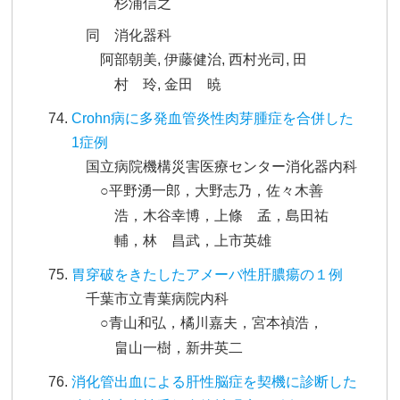
杉浦信之
同 消化器科
阿部朝美, 伊藤健治, 西村光司, 田
村 玲, 金田 暁
Crohn病に多発血管炎性肉芽腫症を合併した
1症例
国立病院機構災害医療センター消化器内科
○平野湧一郎，大野志乃，佐々木善
浩，木谷幸博，上條 孟，島田祐
輔，林 昌武，上市英雄
胃穿破をきたしたアメーバ性肝膿瘍の１例
千葉市立青葉病院内科
○青山和弘，橘川嘉夫，宮本禎浩，
畠山一樹，新井英二
消化管出血による肝性脳症を契機に診断した