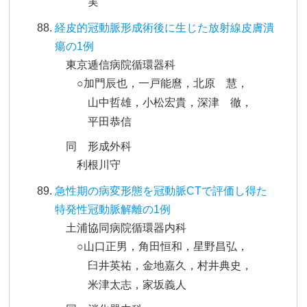
実
経皮的冠動脈形成術後に生じた放射線皮膚潰
瘍の1例
東京逓信病院循環器科
○加門辰也，一戸能麿，北原 慧，
山中哲雄，小松宏貴，深津 徹，
平田恭信
同 形成外科
利根川守
急性期の病変形態を冠動脈CTで評価し得た
特発性冠動脈解離の1例
土浦協同病院循環器内科
○山口正男，角田恒和，星野昌弘，
臼井英祐，金地嘉久，村井典史，
米津太志，家坂義人