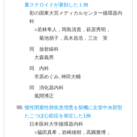
量ステロイドが著効した１例
彩の国東大宮メディカルセンター循環器内
科
○若林隼人，岡島清貴，萩原秀明，
菊池朋子，高木昌浩，三次 実
同 放射線科
大森義男
同 内科
市原めぐみ, 神田大輔
同 消化器内科
風間博正
慢性閉塞性肺疾患増悪を契機に左室中央部型
たこつぼ心筋症を発症した1例
日本医科大学循環器内科
○脇田真希，岩崎雄樹，高圓雅博，