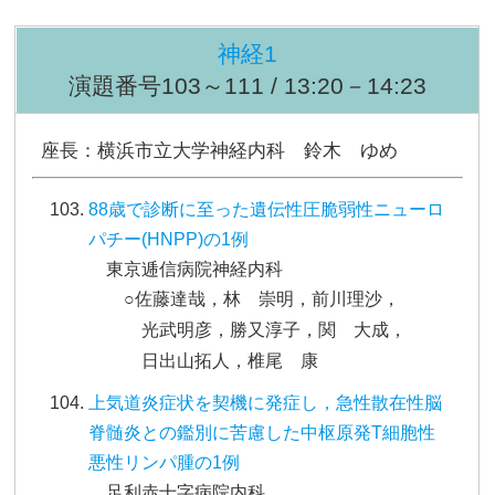
神経1
演題番号103～111 / 13:20－14:23
座長：横浜市立大学神経内科 鈴木 ゆめ
88歳で診断に至った遺伝性圧脆弱性ニューロ
パチー(HNPP)の1例
東京逓信病院神経内科
○佐藤達哉，林 崇明，前川理沙，
光武明彦，勝又淳子，関 大成，
日出山拓人，椎尾 康
上気道炎症状を契機に発症し，急性散在性脳
脊髄炎との鑑別に苦慮した中枢原発T細胞性
悪性リンパ腫の1例
足利赤十字病院内科