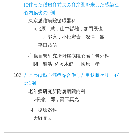
に伴った僧房弁前尖の弁穿孔を来した感染性
心内膜炎の1例
東京逓信病院循環器科
○北原 慧，山中哲雄，加門辰也，
一戸能麿，小松宏貴，深津 徹，
平田恭信
心臓血管研究所附属病院心臓血管外科
関 雅浩, 佐々木健一, 國原 孝
たこつぼ型心筋症を合併した甲状腺クリーゼ
の1例
老年病研究所附属病院内科
○長嶺士郎，高玉真光
同 循環器科
天野晶夫