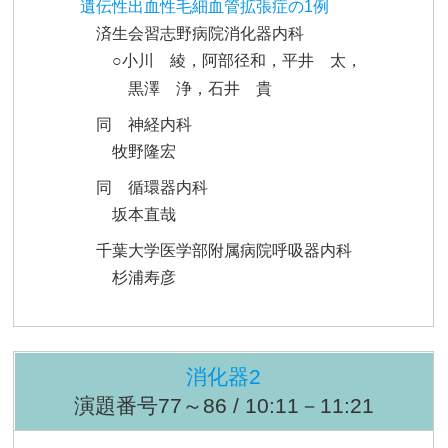
遺伝性出血性毛細血管拡張症の1例
済生会習志野病院消化器内科
○小川 綾，阿部径和，平井 太，
黒澤 浄，石井 貴
同 神経内科
牧野隆宏
同 循環器内科
坂本直哉
千葉大学医学部附属病院呼吸器内科
杉浦寿彦
消化器2
演題番号77～86 / 10:11－11:21