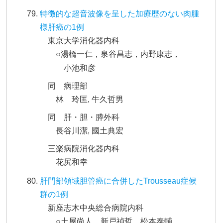
特徴的な超音波像を呈した加療歴のない肉腫
様肝癌の1例
東京大学消化器内科
○湯橋一仁，泉谷昌志，内野康志，
小池和彦
同 病理部
林 玲匡, 牛久哲男
同 肝・胆・膵外科
長谷川潔, 國土典宏
三楽病院消化器内科
花尻和幸
肝門部領域胆管癌に合併したTrousseau症候
群の1例
新座志木中央総合病院内科
○土屋尚人，新戸禎哲，松本泰輔，