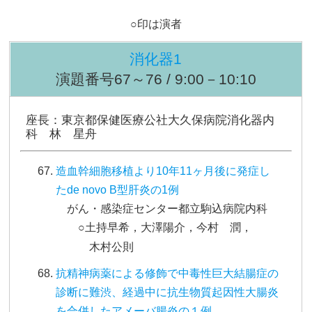
○印は演者
消化器1
演題番号67～76 / 9:00－10:10
座長：東京都保健医療公社大久保病院消化器内
科 林 星舟
造血幹細胞移植より10年11ヶ月後に発症し
たde novo B型肝炎の1例
がん・感染症センター都立駒込病院内科
○土持早希，大澤陽介，今村 潤，
木村公則
抗精神病薬による修飾で中毒性巨大結腸症の
診断に難渋、経過中に抗生物質起因性大腸炎
を合併したアメーバ腸炎の１例