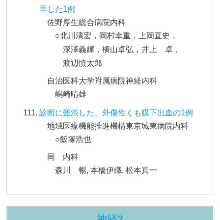
呈した1例
佐野厚生総合病院内科
○北川清宏，岡村幸重，上岡直史，
深澤義輝，橋山卓弘，井上 卓，
渡辺慎太郎
自治医科大学附属病院神経内科
嶋崎晴雄
診断に難渋した、外傷性くも膜下出血の1例
地域医療機能推進機構東京城東病院内科
○飯塚浩也
同 内科
森川 暢, 本橋伊織, 松本真一
神経2