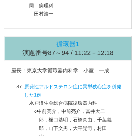
同 病理科
田村浩一
循環器1
演題番号87～94 / 11:22－12:18
座長：東京大学循環器内科学 小室 一成
原発性アルドステロン症に異型狭心症を併発
した1例
水戸済生会総合病院循環器内科
○中前亮介，中前亮介，冨井大二
郎，樋口基明，石橋真由，千葉義
郎，山下文男，大平晃司，村田