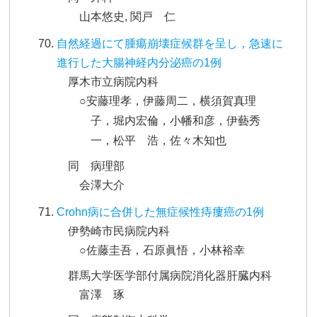
山本悠史, 関戸 仁
自然経過にて腫瘍崩壊症候群を呈し，急速に
進行した大腸神経内分泌癌の1例
厚木市立病院内科
○安藤理孝，伊藤周二，横須賀真理
子，堀内宏倫，小幡和彦，伊藝秀
一，松平 浩，佐々木知也
同 病理部
会澤大介
Crohn病に合併した無症候性痔瘻癌の1例
伊勢崎市民病院内科
○佐藤圭吾，石原眞悟，小林裕幸
群馬大学医学部付属病院消化器肝臓内科
富澤 琢