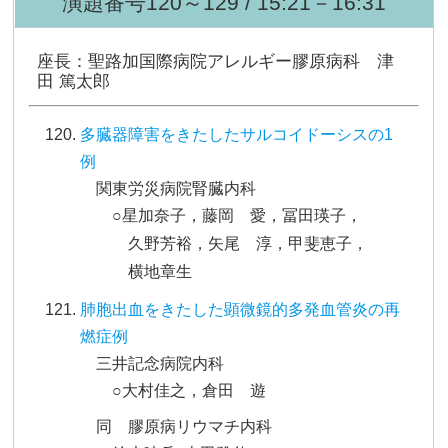
演題番号120～129 / 15:21－16:31
座長：聖路加国際病院アレルギー膠原病科 津
田 篤太郎
多臓器障害をきたしたサルコイドーシスの1
例
関東労災病院腎臓内科
○星加奈子，藤岡 愛，冨田瑛子，
久野芳裕，矢尾 淳，甲斐恵子，
横地章生
肺胞出血をきたした顕微鏡的多発血管炎の再
燃症例
三井記念病院内科
○大村佳之，倉田 遊
同 膠原病リウマチ内科