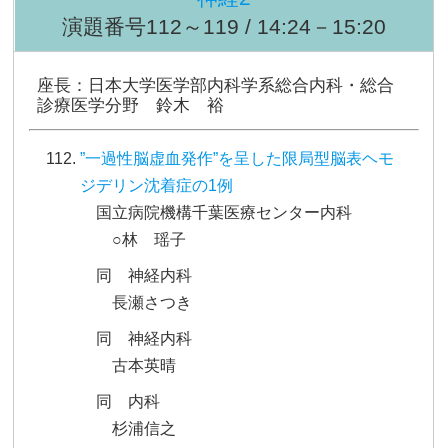
演題番号112～119 / 14:24－15:20
座長：日本大学医学部内科学系総合内科・総合
診療医学分野 鈴木 裕
”一過性脳虚血発作”を呈した限局型脳表ヘモ
ジデリン沈着症の1例
国立病院機構千葉医療センター内科
○林 瑶子
同 神経内科
長瀬さつき
同 神経内科
古本英晴
同 内科
杉浦信之