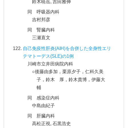
鈴木暁岳, 吉田雅伸
同 呼吸器内科
吉村邦彦
同 腎臓内科
三瀬直文
自己免疫性肝炎(AIH)を合併した全身性エリ
テマトーデス(SLE)の1例
川崎市立井田病院内科
○後藤由多加，栗原夕子，仁科久美
子，鈴木 厚，鈴木貴博，伊藤大
輔
同 感染症内科
中島由紀子
同 肝臓内科
高松正視, 石黒浩史