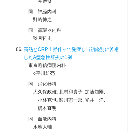
井博修
同 神経内科
野崎博之
同 循環器内科
秋月哲史
高熱とCRP上昇伴って発症し当初鑑別に苦慮
したA型急性肝炎の1例
東京逓信病院内科
○平川雄亮
同 消化器科
大久保政雄, 北村和貴子, 加藤知爾,
小林克也, 関川憲一郎, 光井 洋,
橋本直明
同 血液内科
水地大輔