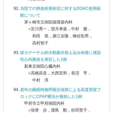
当院での肺血栓塞栓症に対するDOAC使用経
験について
茅ヶ崎市立病院循環器内科
○宮川秀一，望月孝俊，中村 雅，
和田 篤，廣江吉隆，檜佐彰男，
高村智子
経カテーテル的大動脈弁植え込み術後に感染
性心内膜炎を発症した1例
新東京病院心臓内科
○高橋昌吾，大西宏和，長沼 亨，
中村 淳
若年の睡眠時無呼吸症候群による高度房室ブ
ロックにCPAP療法が奏効した1例
甲府市立甲府病院内科
○張替 歩，瀧島 勳，杉田聖子，