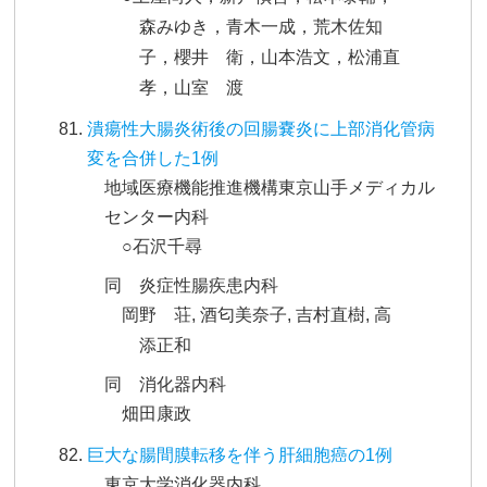
森みゆき，青木一成，荒木佐知
子，櫻井 衛，山本浩文，松浦直
孝，山室 渡
潰瘍性大腸炎術後の回腸嚢炎に上部消化管病
変を合併した1例
地域医療機能推進機構東京山手メディカル
センター内科
○石沢千尋
同 炎症性腸疾患内科
岡野 荘, 酒匂美奈子, 吉村直樹, 高
添正和
同 消化器内科
畑田康政
巨大な腸間膜転移を伴う肝細胞癌の1例
東京大学消化器内科