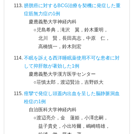
膀胱癌に対するBCG治療を契機に発症した重
症筋無力症の1例
慶應義塾大学神経内科
○児島希典，滝沢 翼，鈴木重明，
北川 賢，長田高志，中原 仁，
高橋慎一，鈴木則宏
不眠を訴える西洋睡眠薬使用不可な患者に対
して抑肝散が著効した1例
慶應義塾大学漢方医学センター
○荘慎太郎，渡辺賢治，吉野鉄大
痙攣で発症し頭蓋内出血を呈した脳静脈洞血
栓症の1例
自治医科大学神経内科
○渡辺亮介，金 蓮姫，小澤忠嗣，
益子貴史，小出玲爾，嶋崎晴雄，