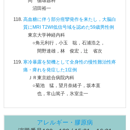
同 循環器科
沼田裕一
高血糖に伴う部分痙攣発作を来たし，大脳白
質にMRI T2WI低信号域を認めた59歳男性例
東京大学神経内科
○角元利行，小玉 聡，石浦浩之，
間野達雄，林 俊宏，辻 省次
寒冷暴露を契機として全身性の慢性難治性疼
痛・痺れを発症した1症例
ＪＲ東京総合病院内科
○菊池 猛，望月奈緒子，坂本直
也，常山篤子，氷室圭一
アレルギー・膠原病