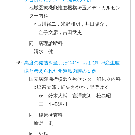
地域医療機能推進機構埼玉メディカルセン
ター内科
○古川裕二，米野和明，井田陽介，
金子文彦，吉田武史
同 病理診断科
清水 健
高度の発熱を呈したG-CSFおよびIL-6産生腫
瘍と考えられた食道癌肉腫の１例
国立病院機構横浜医療センター消化器内科
○塩賀太郎，細矢さやか，野登はる
か，鈴木大輔，宮澤志朗，松島昭
三，小松達司
同 臨床検査科
新野 史
同 外科