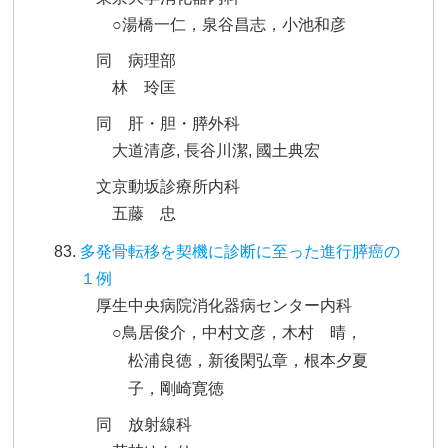
○湯橋一仁，泉谷昌志，小池和彦
同 病理部
林 玲匡
同 肝・胆・膵外科
大道清彦, 長谷川潔, 國土典宏
文京動坂診療所内科
五藤 忠
多発骨転移を契機に診断に至った進行膵癌の
１例
厚生中央病院消化器病センター内科
○鳥居俊介，中村文彦，木村 晴，
松浦良徳，新後閑弘章，根本夕夏
子，剛崎寛徳
同 放射線科