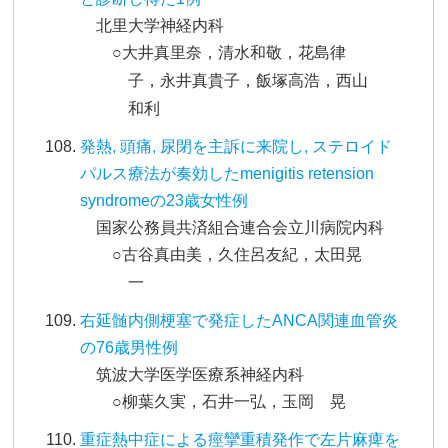
北里大学神経内科
○大井真里奈，清水和敬，花島律
子，永井真貴子，飯塚高浩，西山
和利
発熱, 頭痛, 尿閉を主訴に来院し, ステロイド
パルス療法が奏効したmenigitis retension
syndromeの23歳女性例
国家公務員共済組合連合会立川病院内科
○古谷真由美，久住呂友紀，太田晃
一
右延髄内側梗塞で発症したANCA関連血管炎
の76歳男性例
筑波大学医学医療系神経内科
○柳葉久実，石井一弘，玉岡 晃
重症熱中症による痙攣重積発作で左片麻痺を