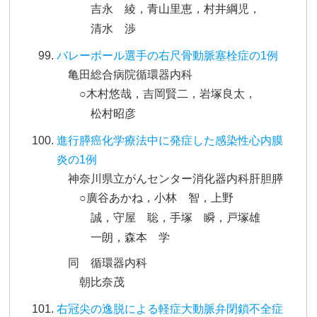
吉永 綾，青山里恵，村井綱児，
清水 渉
バレーボール選手の右尺骨動脈塞栓症の1例
亀田総合病院循環器内科
○木村悠哉，吉岡賢二，岩塚良太，
松村昭彦
進行膵癌化学療法中に発症した感染性心内膜
炎の1例
神奈川県立がんセンター消化器内科肝胆膵
○廣谷あかね，小林 智，上野
誠，守屋 聡，手塚 瞬，戸塚雄
一朗，森本 学
同 循環器内科
朝比奈茂
右冠尖の逸脱による軽症大動脈弁閉鎖不全症