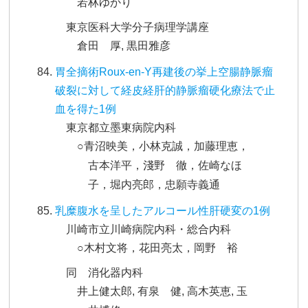
若林ゆかり
東京医科大学分子病理学講座
倉田 厚, 黒田雅彦
胃全摘術Roux-en-Y再建後の挙上空腸静脈瘤
破裂に対して経皮経肝的静脈瘤硬化療法で止
血を得た1例
東京都立墨東病院内科
○青沼映美，小林克誠，加藤理恵，
古本洋平，淺野 徹，佐崎なほ
子，堀内亮郎，忠願寺義通
乳糜腹水を呈したアルコール性肝硬変の1例
川崎市立川崎病院内科・総合内科
○木村文将，花田亮太，岡野 裕
同 消化器内科
井上健太郎, 有泉 健, 高木英恵, 玉