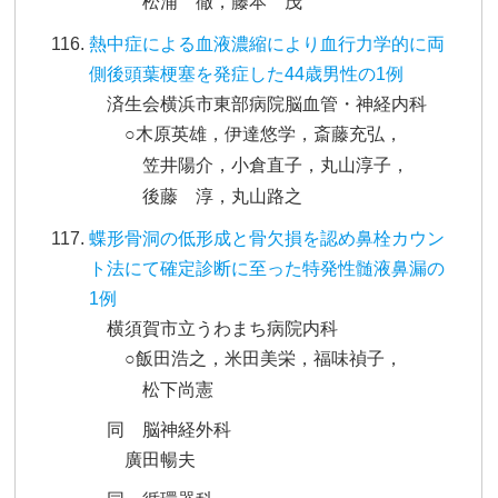
松浦 徹，藤本 茂
熱中症による血液濃縮により血行力学的に両
側後頭葉梗塞を発症した44歳男性の1例
済生会横浜市東部病院脳血管・神経内科
○木原英雄，伊達悠学，斎藤充弘，
笠井陽介，小倉直子，丸山淳子，
後藤 淳，丸山路之
蝶形骨洞の低形成と骨欠損を認め鼻栓カウン
ト法にて確定診断に至った特発性髄液鼻漏の
1例
横須賀市立うわまち病院内科
○飯田浩之，米田美栄，福味禎子，
松下尚憲
同 脳神経外科
廣田暢夫