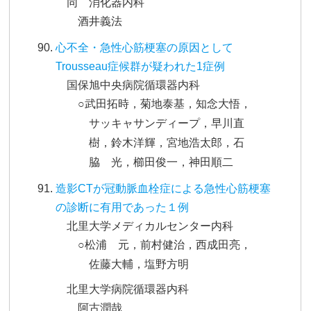
同 消化器内科
酒井義法
心不全・急性心筋梗塞の原因として
Trousseau症候群が疑われた1症例
国保旭中央病院循環器内科
○武田拓時，菊地泰基，知念大悟，
サッキャサンディープ，早川直
樹，鈴木洋輝，宮地浩太郎，石
脇 光，櫛田俊一，神田順二
造影CTが冠動脈血栓症による急性心筋梗塞
の診断に有用であった１例
北里大学メディカルセンター内科
○松浦 元，前村健治，西成田亮，
佐藤大輔，塩野方明
北里大学病院循環器内科
阿古潤哉