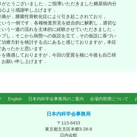
りがとうございました．ご指導いただきました糖尿病内分
は心より感謝申し上げます．
痛が，腫瘍性骨軟化症により引き起こされており，
たという一例です．各種検査所見を総合的に解釈し，適切な
という一連の流れを主体的に経験させていただきました．
ップし，そこから病態への仮説を立て，その仮説に基づい
て治療方針を検討する点にあると感じておりますが，本症
であったかと思います．
を痛感しておりますが，今回の受賞を糧に今後も自己研
くお願い申し上げます．
ク
English
日本内科学会事務局のご案内
会場内禁煙について
日本内科学会事務局
〒113-8433
東京都文京区本郷3-28-8
日内会館