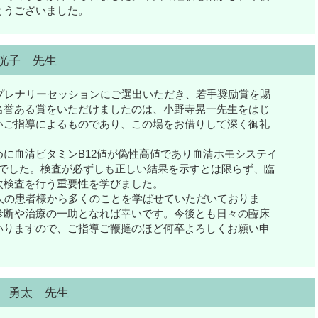
とうございました。
洸子 先生
プレナリーセッションにご選出いただき、若手奨励賞を賜
名誉ある賞をいただけましたのは、小野寺晃一先生をはじ
いご指導によるものであり、この場をお借りして深く御礼
に血清ビタミンB12値が偽性高値であり血清ホモシステイ
1例でした。検査が必ずしも正しい結果を示すとは限らず、臨
次検査を行う重要性を学びました。
人の患者様から多くのことを学ばせていただいておりま
診断や治療の一助となれば幸いです。今後とも日々の臨床
いりますので、ご指導ご鞭撻のほど何卒よろしくお願い申
 勇太 先生