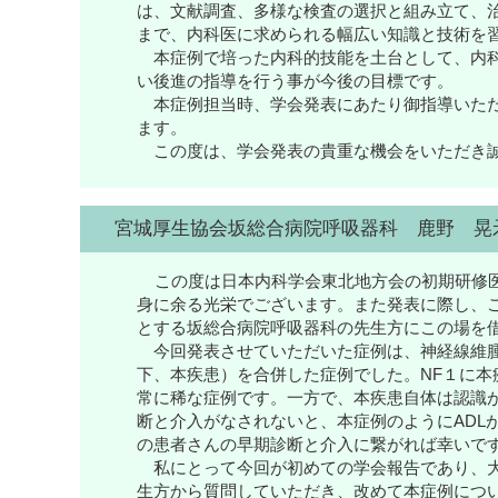
は、文献調査、多様な検査の選択と組み立て、
まで、内科医に求められる幅広い知識と技術を
本症例で培った内科的技能を土台として、内科
い後進の指導を行う事が今後の目標です。
本症例担当時、学会発表にあたり御指導いただ
ます。
この度は、学会発表の貴重な機会をいただき誠
宮城厚生協会坂総合病院呼吸器科 鹿野 晃
この度は日本内科学会東北地方会の初期研修
身に余る光栄でございます。また発表に際し、
とする坂総合病院呼吸器科の先生方にこの場を
今回発表させていただいた症例は、神経線維腫
下、本疾患）を合併した症例でした。NF１に
常に稀な症例です。一方で、本疾患自体は認識
断と介入がなされないと、本症例のようにADL
の患者さんの早期診断と介入に繋がれば幸いで
私にとって今回が初めての学会報告であり、大
生方から質問していただき、改めて本症例につ