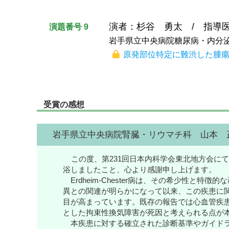
演者：杉谷 勇太 / 指導
演題番号 9
岩手県立中央病院糖尿病・内分
原発部位特定に難渋した腫瘍
受賞の感想
岩手県立中央病院腎臓・リウマチ科 山本 
この度、第231回日本内科学会東北地方会に
浴しましたこと、心より感謝申し上げます。
Erdheim-Chester病は、その希少性と特
異との関連が明らかになって以来、この疾患に
目が高まっています。既存の報告では心血管疾
とした拘束性換気障害が死因と考えられる点が
本疾患に対する確立された診断基準やガイドラ