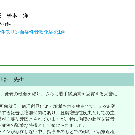
医：橋本 洋
泌内科
性低リン血症性骨軟化症の1例
正浩 先生
て、発表の機会を賜り、さらに若手奨励賞を受賞する栄誉に
徴的な画像所見、病理所見により診断される疾患です。BRAF変
関する報告は増加傾向にあり、腫瘍増殖性疾患としての注
患が主要な死因とされていますが、特に胸膜の肥厚を背景
本症例の顕著な特徴として挙げられました。
インが存在しない中、指導医のもとでの診断・治療過程