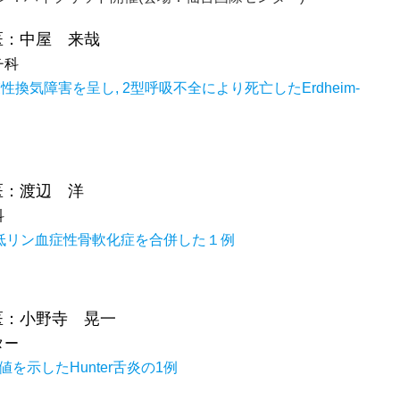
医：中屋 来哉
チ科
換気障害を呈し, 2型呼吸不全により死亡したErdheim-
医：渡辺 洋
科
連低リン血症性骨軟化症を合併した１例
医：小野寺 晃一
ター
を示したHunter舌炎の1例