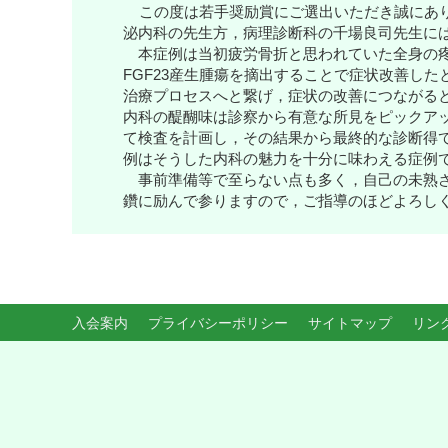
この度は若手奨励賞にご選出いただき誠にあ
泌内科の先生方，病理診断科の千場良司先生に
本症例は当初疲労骨折と思われていた全身の疼
FGF23産生腫瘍を摘出することで症状改善し
治療プロセスへと繋げ，症状の改善につながる
内科の醍醐味は診察から有意な所見をピックア
て検査を計画し，その結果から最終的な診断得
例はそうした内科の魅力を十分に味わえる症例
事前準備等で至らない点も多く，自己の未熟さ
鑽に励んで参りますので，ご指導のほどよろし
入会案内
プライバシーポリシー
サイトマップ
リン