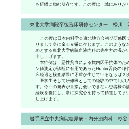
も研鑽に励む所存です。この度は、誠にありが
東北大学病院卒後臨床研修センター 松川 
この度は日本内科学会東北地方会初期研修医
りまして身に余る光栄に存じます。このような
めとする東北大学病院血液内科の先生方の温か
申し上げます。
本症例は、悪性貧血による抗内因子抗体のため
ン値測定が診断に有用であったHunter舌炎の
床経過と検査結果に矛盾が生じているならば２
医学生そして研修医としての経験の中で1人1
す。今回の発表が直接お会いできない患者様の
経験を糧にし、常に探究心を持って精進してま
し上げます。
岩手県立中央病院糖尿病・内分泌内科 杉谷