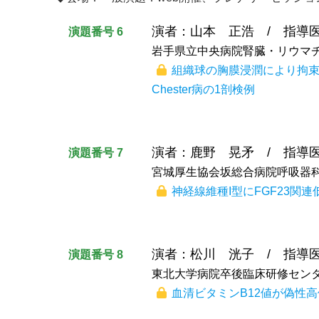
演者：山本 正浩 / 指導
演題番号 6
岩手県立中央病院腎臓・リウマ
組織球の胸膜浸潤により拘束性
Chester病の1剖検例
演者：鹿野 晃矛 / 指導
演題番号 7
宮城厚生協会坂総合病院呼吸器
神経線維種I型にFGF23関
演者：松川 洸子 / 指導
演題番号 8
東北大学病院卒後臨床研修セン
血清ビタミンB12値が偽性高値