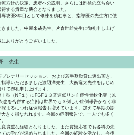
治療方針の決定、患者への説明、さらには剖検の立ち会い
習得する貴重な機会となりました。
専攻医3年目として修練を積む事と、指導医の先生方に倣
きました、中屋来哉先生、片倉世雄先生に御礼申し上げ
にありがとうございました。
矛 先生
医プレナリーセッション、および若手奨励賞に選出頂き、
ご指導いただきました渡辺洋先生、大衡竜太先生をはじめ
借りて御礼申し上げます。
Ⅰ型（NF１）にFGF２３関連低リン血症性骨軟化症（以
本疾患を合併する症例は世界でも３例しか症例報告がなく非
が深まるにつれ症例報告も増えています。加えて早期の診
が大きく損なわれます。今回の症例報告で、一人でも多く
す。
変貴重な経験となりました。また質疑応答でも各科の先
いての学びが深められました。今回の経験を活かし、今後