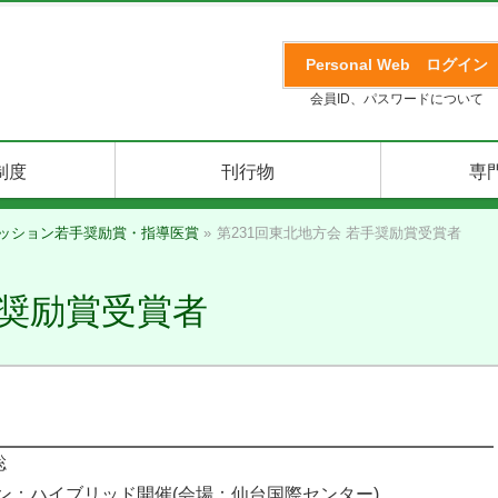
Personal Web
ログイン
会員ID、パスワードについて
制度
刊行物
専
ッション若手奨励賞・指導医賞
»
第231回東北地方会 若手奨励賞受賞者
手奨励賞受賞者
聡
ン：ハイブリッド開催(会場：仙台国際センター)