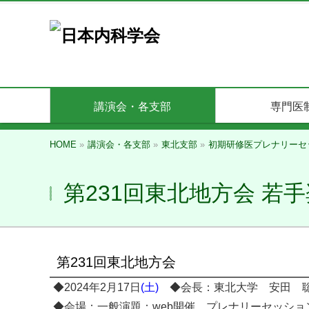
講演会・各支部
専門医
HOME
»
講演会・各支部
»
東北支部
»
初期研修医プレナリーセ
第231回東北地方会 若
第231回東北地方会
◆2024年2月17日
(土)
◆会長：東北大学 安田 
◆会場：一般演題：web開催、プレナリーセッショ