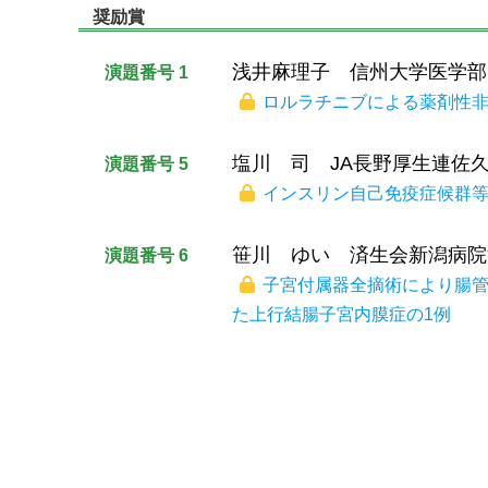
奨励賞
浅井麻理子 信州大学医学部
演題番号 1
ロルラチニブによる薬剤性非
塩川 司 JA長野厚生連佐
演題番号 5
インスリン自己免疫症候群等
笹川 ゆい 済生会新潟病院
演題番号 6
子宮付属器全摘術により腸
た上行結腸子宮内膜症の1例