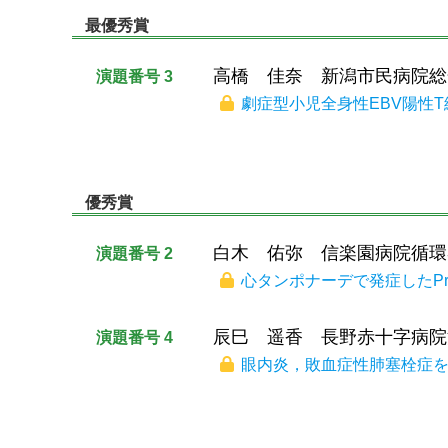
最優秀賞
高橋 佳奈 新潟市民病院総
演題番号 3
劇症型小児全身性EBV陽性T
優秀賞
白木 佑弥 信楽園病院循環
演題番号 2
心タンポナーデで発症したPrimaril
辰巳 遥香 長野赤十字病院
演題番号 4
眼内炎，敗血症性肺塞栓症を合併した