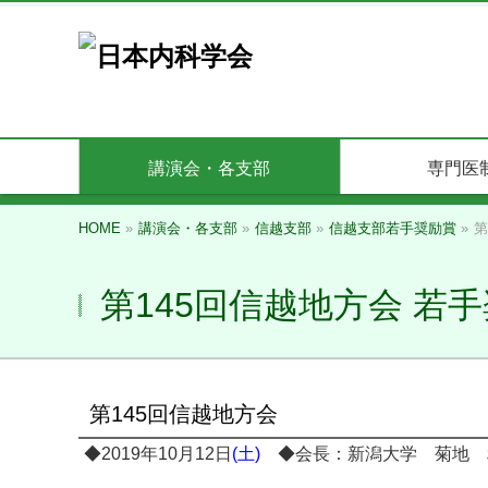
講演会・各支部
専門医
HOME
»
講演会・各支部
»
信越支部
»
信越支部若手奨励賞
»
第
第145回信越地方会 若
第145回信越地方会
◆2019年10月12日
(土)
◆会長：新潟大学 菊地 