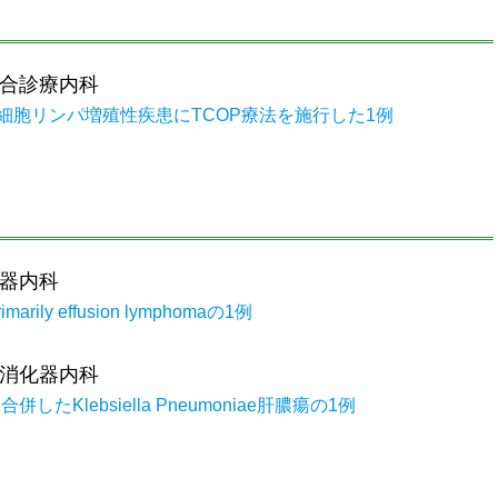
合診療内科
細胞リンパ増殖性疾患にTCOP療法を施行した1例
器内科
y effusion lymphomaの1例
消化器内科
Klebsiella Pneumoniae肝膿瘍の1例