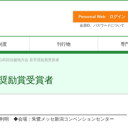
Personal Web
ログイン
会員ID、パスワードについて
制度
刊行物
専
145回信越地方会 若手奨励賞受賞者
手奨励賞受賞者
利明 ◆会場：朱鷺メッセ新潟コンベンションセンター