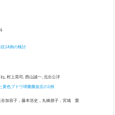
科
症14例の検討
ね, 村上晃司, 西山誠一, 北出公洋
た黄色ブドウ球菌菌血症の1例
長谷加容子，藤本浩史，丸橋朋子，宮城 愛