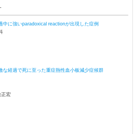
一
paradoxical reactionが出現した症例
科
激な経過で死に至った重症熱性血小板減少症候群
松正宏