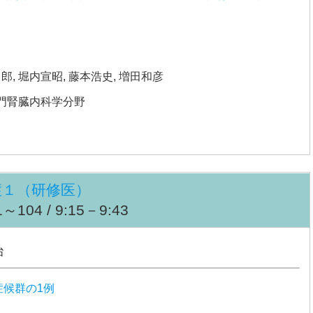
郎, 堀内宣昭, 藤本浩史, 増田和彦
門腎臓内科学分野
症１（研修医）
104 / 9:15－9:43
治
症候群の1例