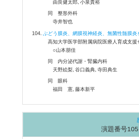
由良健太郎, 小泉貴裕
同 整形外科
寺井智也
ぶどう膜炎、網膜視神経炎、無菌性髄膜炎
高知大学医学部附属病院医療人育成支援
○山本朋佳
同 内分泌代謝・腎臓内科
天野絵梨, 谷口義典, 寺田典生
同 眼科
福田 憲, 藤本新平
演題番号105～1