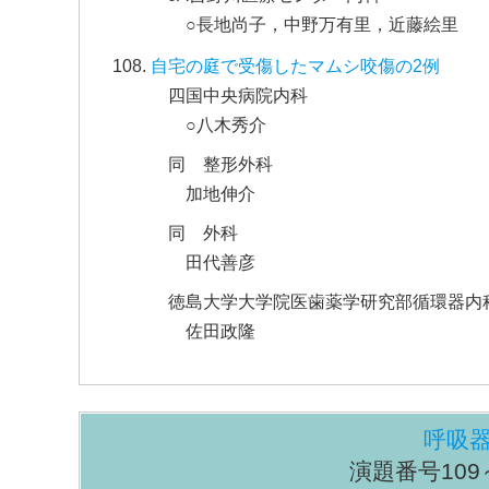
○長地尚子，中野万有里，近藤絵里
自宅の庭で受傷したマムシ咬傷の2例
四国中央病院内科
○八木秀介
同 整形外科
加地伸介
同 外科
田代善彦
徳島大学大学院医歯薬学研究部循環器内
佐田政隆
呼吸
演題番号109～1