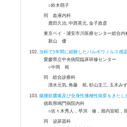
○鈴木萌子
同 血液内科
鹿田久治, 中西英元, 金子政彦
東京ベイ・浦安市川医療センター総合内
新山 優
当科で1年間に経験したパルボウィルス感染
愛媛県立中央病院臨床研修センター
○中岡 裕
同 総合診療科
清水元気, 角藤 裕, 杉山圭三, 玉木みず
腸腰筋膿瘍及び全身性播種性病変をきたし
徳島県鳴門病院内科
○佐々木秀人，早渕 修，堀内宣昭，
同 泌尿器科