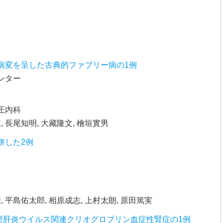
病変を呈した古典的ファブリー病の1例
ンター
圧内科
, 長尾知明, 大藏隆文, 檜垣實男
併した2例
, 平島佑太郎, 相原成志, 上村太朗, 原田篤実
型肝炎ウイルス関連クリオグロブリン血症性腎症の1例