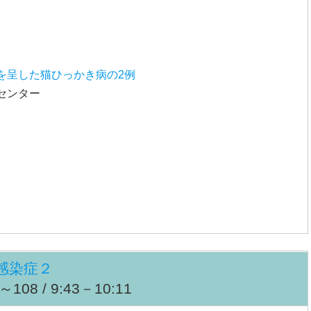
を呈した猫ひっかき病の2例
センター
感染症２
08 / 9:43－10:11