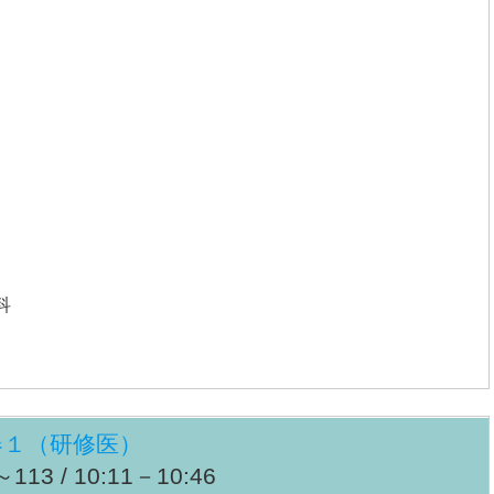
科
器１（研修医）
13 / 10:11－10:46