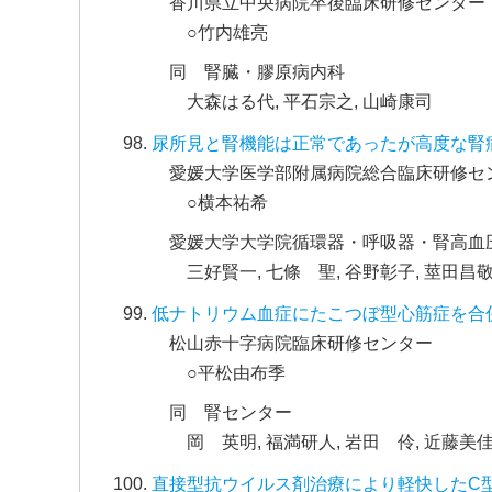
香川県立中央病院卒後臨床研修センター
○竹内雄亮
同 腎臓・膠原病内科
大森はる代, 平石宗之, 山崎康司
尿所見と腎機能は正常であったが高度な腎
愛媛大学医学部附属病院総合臨床研修セ
○横本祐希
愛媛大学大学院循環器・呼吸器・腎高血
三好賢一, 七條 聖, 谷野彰子, 莖田昌敬
低ナトリウム血症にたこつぼ型心筋症を合
松山赤十字病院臨床研修センター
○平松由布季
同 腎センター
岡 英明, 福満研人, 岩田 伶, 近藤美佳
直接型抗ウイルス剤治療により軽快したC