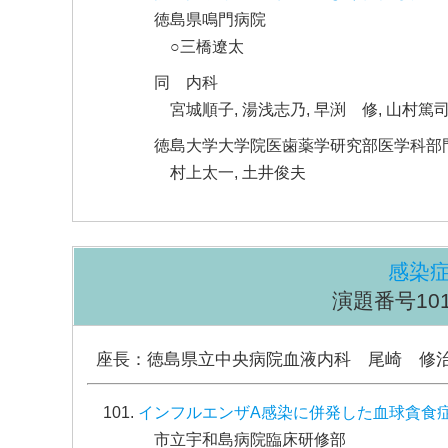
徳島県鳴門病院
○三橋遼太
同 内科
宮城順子, 湯浅志乃, 早渕 修, 山村篤司
徳島大学大学院医歯薬学研究部医学科部
村上太一, 土井俊夫
感染
演題番号101～
座長：徳島県立中央病院血液内科 尾崎 修
インフルエンザA感染に併発した血球貪食
市立宇和島病院臨床研修部