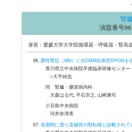
腎
演題番号96～1
座長：愛媛大学大学院循環器・呼吸器・腎高
膜性腎症（MN）に抗GBM抗体型RPGNを
香川県立中央病院卒後臨床研修センター
○大平純也
同 腎臓・膠原病内科
大森はる代, 平石宗之, 山崎康司
小豆島中央病院
河井奈津美
長期間に渡り直腸癌の腎転移と診断されていた