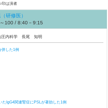
○印は演者
臓（研修医）
00 / 8:40－9:15
血圧内科学 長尾 知明
合併した1例
IgG4関連腎症にPSLが著効した1例