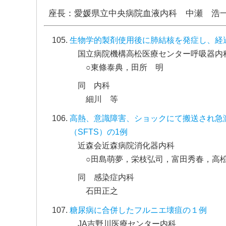
座長：愛媛県立中央病院血液内科 中瀬 浩
生物学的製剤使用後に肺結核を発症し、経過中に強い
国立病院機構高松医療センター呼吸器内
○東條泰典，田所 明
同 内科
細川 等
高熱、意識障害、ショックにて搬送され急
（SFTS）の1例
近森会近森病院消化器内科
○田島萌夢，栄枝弘司，富田秀春，高
同 感染症内科
石田正之
糖尿病に合併したフルニエ壊疽の１例
JA吉野川医療センター内科