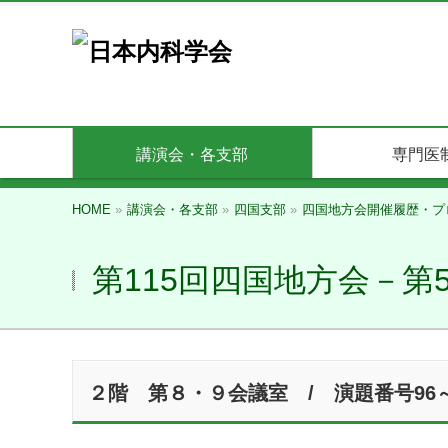
講演会・各支部
専門医
HOME
»
講演会・各支部
»
四国支部
»
四国地方会開催履歴・プ
第115回四国地方会－第
２階 第８・９会議室 / 演題番号96～121