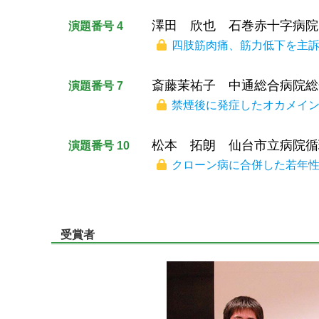
澤田 欣也 石巻赤十字病院
演題番号 4
四肢筋肉痛、筋力低下を主訴に
斎藤茉祐子 中通総合病院総
演題番号 7
禁煙後に発症したオカメイン
松本 拓朗 仙台市立病院循
演題番号 10
クローン病に合併した若年性
受賞者