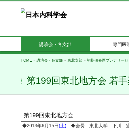
講演会・各支部
専門医
HOME
»
講演会・各支部
»
東北支部
»
初期研修医プレナリーセ
第199回東北地方会 若
第199回東北地方会
◆2013年6月15日
(土)
◆会長：東北大学 下川 宏