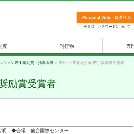
Personal Web
ログイン
会員ID、パスワードについて
制度
刊行物
専
ッション若手奨励賞・指導医賞
»
第199回東北地方会 若手奨励賞受賞者
手奨励賞受賞者
明 ◆会場：仙台国際センター