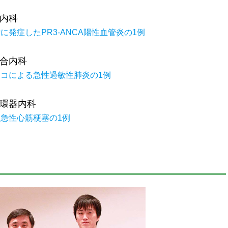
内科
発症したPR3-ANCA陽性血管炎の1例
合内科
コによる急性過敏性肺炎の1例
環器内科
急性心筋梗塞の1例