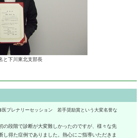
名と下川東北支部長
修医プレナリーセッション 若手奨励賞という大変名誉な
初の段階で診断が大変難しかったのですが、様々な先
断し得た症例でありました。熱心にご指導いただきま