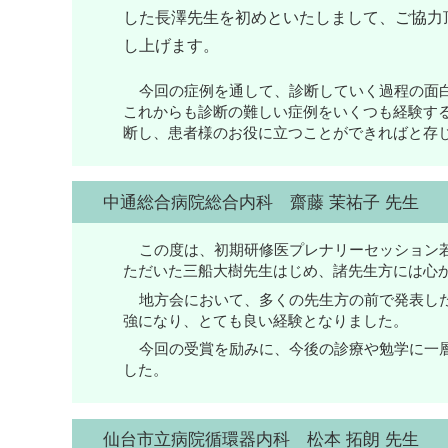
した長澤先生を初めといたしまして、ご協力
し上げます。
今回の症例を通して、診断していく過程の面
これからも診断の難しい症例をいくつも経験す
断し、患者様のお役に立つことができればと存
中通総合病院総合内科 齋藤 茉祐子 先生
この度は、初期研修医プレナリーセッション
ただいた三船大樹先生はじめ、諸先生方には心
地方会において、多くの先生方の前で発表し
強になり、とても良い経験となりました。
今回の受賞を励みに、今後の診療や勉学に一
した。
仙台市立病院循環器内科 松本 拓朗 先生