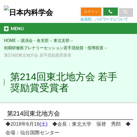
ログイン
会員ID、パスワードについて
MENU
HOME
»
講演会・各支部
»
東北支部
»
初期研修医プレナリーセッション若手奨励賞・指導医賞
»
第214回東北地方会 若手奨励賞受賞者
第214回東北地方会 若手
奨励賞受賞者
第214回東北地方会
◆2018年6月16
(土)
◆会長：東北大学 張替 秀郎 ◆
会場：仙台国際センター