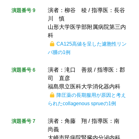
演者：柳谷 稜 / 指導医：長谷
演題番号 9
川 慎
山形大学医学部附属病院第三内
科
CA125高値を呈した濾胞性リン
パ腫の1例
演者：滝口 善規 / 指導医：郡
演題番号 6
司 直彦
福島県立医科大学消化器内科
降圧薬の長期服用が原因と考え
られたcollagenous sprueの1例
演者：角藤 翔 / 指導医：南
演題番号 7
尚義
大崎市民病院腎臓内分泌内科