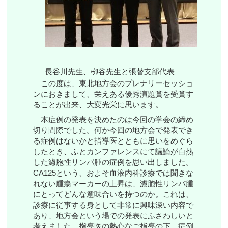
長谷川先生、栁谷先生と張替支部代表
この度は、東北地方会のプレナリーセッショ
ンにおきまして、栄えある優秀演題賞を受賞す
ることが出来、大変光栄に思います。
本症例の発表を決めたのは今回の学会の締め
切り間際でした。何か今回の地方会で発表でき
る症例はないかと指導医とともに思いをめぐら
したとき、ふとカンファレンスにて議論が白熱
した濾胞性リンパ腫の症例を思い出しました。
CA125という、およそ血液内科診療では聞きな
れない腫瘍マーカーの上昇は、濾胞性リンパ腫
にとってどんな意味合いを持つのか。これは、
診療に従事する身として非常に興味深い内容で
あり、地方会という場での発表にふさわしいと
考えました。指導医の熱心なご指導の下、症例