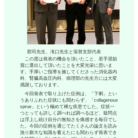
郡司先生、滝口先生と張替支部代表
この度は発表の機会を頂いたこと、若手奨励
賞に選出して頂いたことを大変光栄に思いま
す。手厚いご指導を施してくださった消化器内
科、腎臓高血圧内科、病理部の先生方には大変
感謝しております。
今回発表で取り上げた症例は、「下痢」とい
うありふれた症状にも関わらず、「collagenous
sprue」という極めて稀な疾患でした。症状一
つとっても詳しく調べれば調べるほど、疑問点
は浮上し続け自分の無知さを痛感する毎日でし
た。今回の症例を通じてたくさんの論文を読み
漁り膨大な知識を蓄えたにも関わらず発表でき