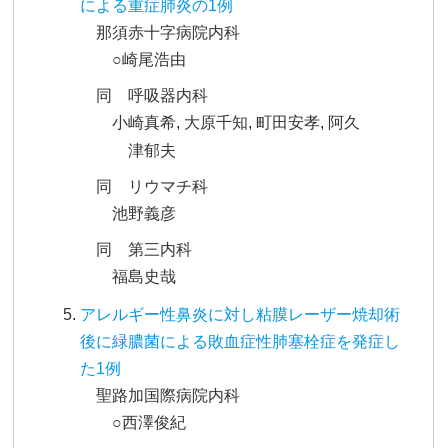
による重症肺炎の1例
那須赤十字病院内科
○崎尾浩由
同 呼吸器内科
小崎真希, 大原千知, 町田安孝, 阿久
津郁夫
同 リウマチ科
池野義彦
同 第三内科
福島史哉
アレルギー性鼻炎に対し粘膜レーザー焼却術
後に緑膿菌による敗血症性肺塞栓症を発症し
た1例
聖路加国際病院内科
○西澤俊紀