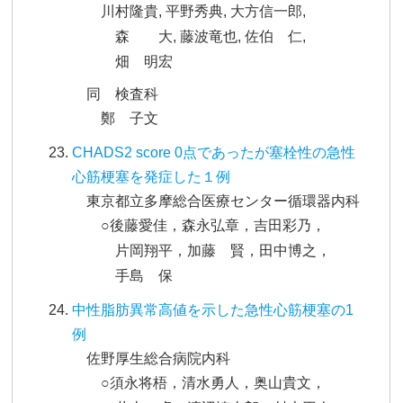
川村隆貴, 平野秀典, 大方信一郎,
森 大, 藤波竜也, 佐伯 仁,
畑 明宏
同 検査科
鄭 子文
CHADS2 score 0点であったが塞栓性の急性
心筋梗塞を発症した１例
東京都立多摩総合医療センター循環器内科
○後藤愛佳，森永弘章，吉田彩乃，
片岡翔平，加藤 賢，田中博之，
手島 保
中性脂肪異常高値を示した急性心筋梗塞の1
例
佐野厚生総合病院内科
○須永将梧，清水勇人，奥山貴文，