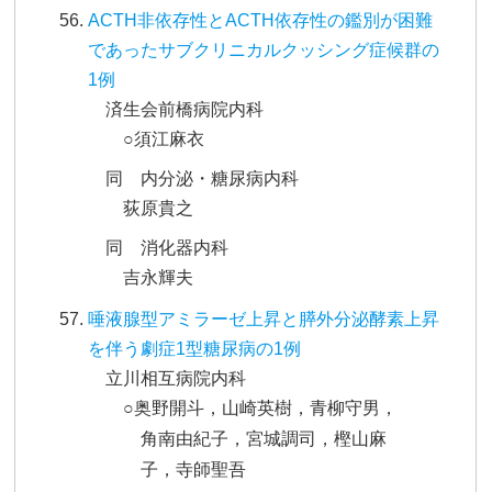
ACTH非依存性とACTH依存性の鑑別が困難
であったサブクリニカルクッシング症候群の
1例
済生会前橋病院内科
○須江麻衣
同 内分泌・糖尿病内科
荻原貴之
同 消化器内科
吉永輝夫
唾液腺型アミラーゼ上昇と膵外分泌酵素上昇
を伴う劇症1型糖尿病の1例
立川相互病院内科
○奥野開斗，山崎英樹，青柳守男，
角南由紀子，宮城調司，樫山麻
子，寺師聖吾