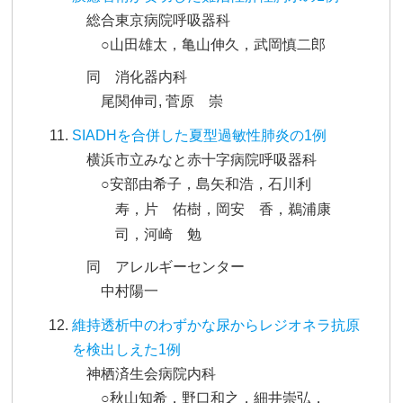
総合東京病院呼吸器科
○山田雄太，亀山伸久，武岡慎二郎
同 消化器内科
尾関伸司, 菅原 崇
SIADHを合併した夏型過敏性肺炎の1例
横浜市立みなと赤十字病院呼吸器科
○安部由希子，島矢和浩，石川利
寿，片 佑樹，岡安 香，鵜浦康
司，河崎 勉
同 アレルギーセンター
中村陽一
維持透析中のわずかな尿からレジオネラ抗原
を検出しえた1例
神栖済生会病院内科
○秋山知希，野口和之，細井崇弘，