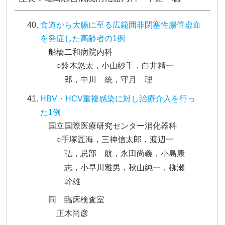
食道から大腸に至る広範囲非閉塞性腸管虚血
を発症した高齢者の1例
船橋二和病院内科
○鈴木悠太，小山紗千，白井精一
郎，中川 統，守月 理
HBV・HCV重複感染に対し治療介入を行っ
た1例
国立国際医療研究センター消化器科
○手塚匠海，三神信太郎，渡辺一
弘，忌部 航，永田尚義，小島康
志，小早川雅男，秋山純一，柳瀬
幹雄
同 臨床検査室
正木尚彦