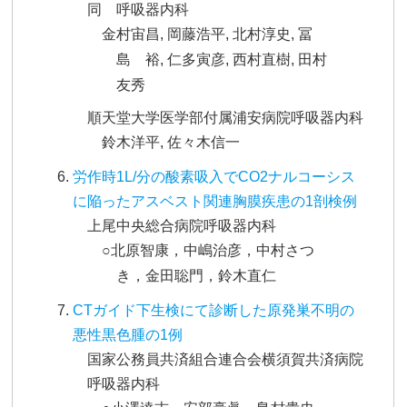
同 呼吸器内科
金村宙昌, 岡藤浩平, 北村淳史, 冨
島 裕, 仁多寅彦, 西村直樹, 田村
友秀
順天堂大学医学部付属浦安病院呼吸器内科
鈴木洋平, 佐々木信一
労作時1L/分の酸素吸入でCO2ナルコーシス
に陥ったアスベスト関連胸膜疾患の1剖検例
上尾中央総合病院呼吸器内科
○北原智康，中嶋治彦，中村さつ
き，金田聡門，鈴木直仁
CTガイド下生検にて診断した原発巣不明の
悪性黒色腫の1例
国家公務員共済組合連合会横須賀共済病院
呼吸器内科