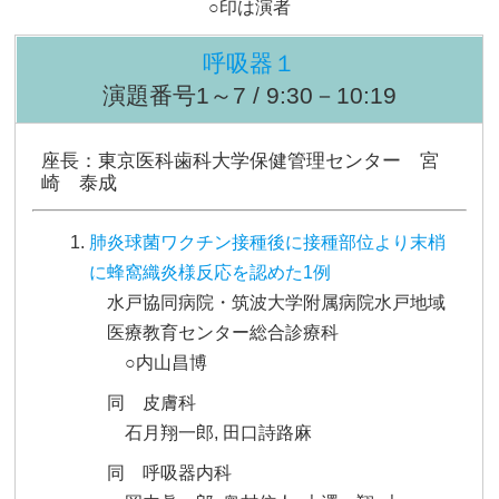
○印は演者
呼吸器１
演題番号1～7 / 9:30－10:19
座長：東京医科歯科大学保健管理センター 宮
崎 泰成
肺炎球菌ワクチン接種後に接種部位より末梢
に蜂窩織炎様反応を認めた1例
水戸協同病院・筑波大学附属病院水戸地域
医療教育センター総合診療科
○内山昌博
同 皮膚科
石月翔一郎, 田口詩路麻
同 呼吸器内科