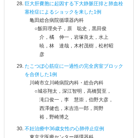
巨大肝嚢胞に起因する下大静脈圧排と肺血栓
塞栓症によるショックを来した1例
亀田総合病院循環器内科
○飯田理央子，原 聡史，黒田俊
介，橘 伸一，岩塚良太，水上
暁，林 達哉，木村茂樹，松村昭
彦
たこつぼ心筋症に一過性の完全房室ブロック
を合併した1例
川崎市立川崎病院内科・総合内科
○城谷翔太，深江智明，高橋賢至，
滝口俊一，李 慧崇，伯野大彦，
西澤健也，末吉浩一郎，岡野
裕，野崎博之
不妊治療中36歳女性の心肺停止症例
東京北医療センター循環器科