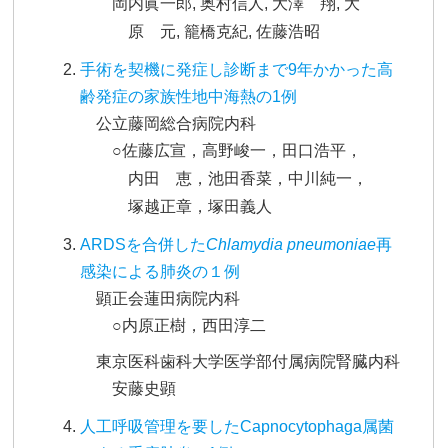
岡内眞一郎, 奥村信人, 大澤 翔, 大
原 元, 籠橋克紀, 佐藤浩昭
手術を契機に発症し診断まで9年かかった高
齢発症の家族性地中海熱の1例
公立藤岡総合病院内科
○佐藤広宣，高野峻一，田口浩平，
内田 恵，池田香菜，中川純一，
塚越正章，塚田義人
ARDSを合併した
Chlamydia pneumoniae
再
感染による肺炎の１例
顕正会蓮田病院内科
○内原正樹，西田淳二
東京医科歯科大学医学部付属病院腎臓内科
安藤史顕
人工呼吸管理を要したCapnocytophaga属菌