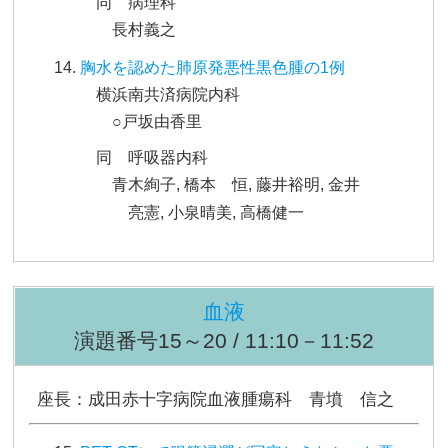
同 病理科
長村義之
胸水を認めた肺原発悪性黒色腫の1例
横浜南共済病院内科
○戸坂由香里
同 呼吸器内科
青木絢子, 橋本 恒, 藤井裕明, 金井
亮憲, 小泉晴美, 高橋健一
血液
演題番号15～20 / 11:10－11:52
座長：成田赤十字病院血液腫瘍科 青墳 信之