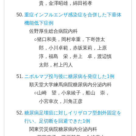
貴，金澤昭雄，綿田裕孝
重症インフルエンザ感染症を合併した下垂体
機能低下症例
佐野厚生総合病院内科
○猪口和美，岡村幸重，下嵜啓太
郎，小川卓範，赤坂茉莉，上原
淳，福島 栄，井上 卓，渡辺慎
太郎，村上円人
ニボルマブ投与後に糖尿病を発症した1例
順天堂大学練馬病院糖尿病内分泌内科
○山崎 望，小泉綾子，船山 崇，
小宮幸次，川角正彦
糖尿病足壊疽に対しイリザロフ型創外固定を
行い、足切断を回避できた1例
関東労災病院糖尿病内分泌内科