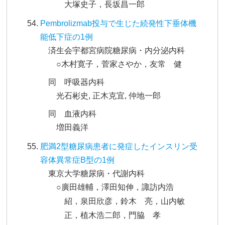
大塚史子，長坂昌一郎
Pembrolizmab投与で生じた続発性下垂体機
能低下症の1例
済生会宇都宮病院糖尿病・内分泌内科
○木村寛子，菅家さやか，友常 健
同 呼吸器内科
光石彬史, 正木克宜, 仲地一郎
同 血液内科
増田義洋
肥満2型糖尿病患者に発症したインスリン受
容体異常症B型の1例
東京大学糖尿病・代謝内科
○廣田雄輔，澤田知伸，諏訪内浩
紹，泉田欣彦，鈴木 亮，山内敏
正，植木浩二郎，門脇 孝