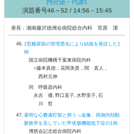
内分泌・代謝1
演題番号46～52 / 14:56－15:45
座長：湘南藤沢徳洲会病院総合内科 宮原 潔
1型糖尿病の管理悪化により結核を発症した1
例
国立病院機構千葉東病院内科
○藤本真徳，花岡美貴，関 直人，
西村元伸
同 呼吸器内科
永吉 優, 野口直子, 水野里子, 石
川 哲
著明な心嚢液貯留と肺うっ血像、両側内頚動
脈狭窄を呈していた甲状腺機能低下症の1例
博慈会記念総合病院内科