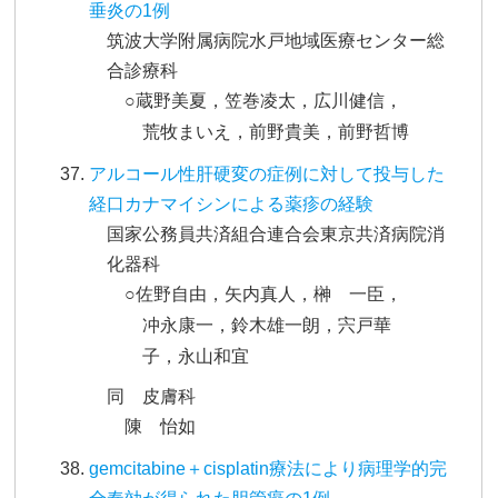
垂炎の1例
筑波大学附属病院水戸地域医療センター総
合診療科
○蔵野美夏，笠巻凌太，広川健信，
荒牧まいえ，前野貴美，前野哲博
アルコール性肝硬変の症例に対して投与した
経口カナマイシンによる薬疹の経験
国家公務員共済組合連合会東京共済病院消
化器科
○佐野自由，矢内真人，榊 一臣，
冲永康一，鈴木雄一朗，宍戸華
子，永山和宜
同 皮膚科
陳 怡如
gemcitabine＋cisplatin療法により病理学的完