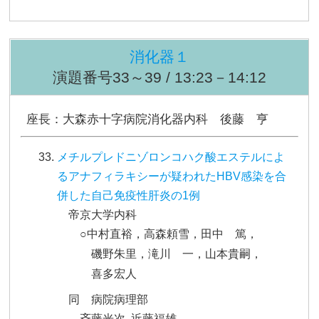
消化器１
演題番号33～39 / 13:23－14:12
座長：大森赤十字病院消化器内科 後藤 亨
メチルプレドニゾロンコハク酸エステルによ
るアナフィラキシーが疑われたHBV感染を合
併した自己免疫性肝炎の1例
帝京大学内科
○中村直裕，高森頼雪，田中 篤，
磯野朱里，滝川 一，山本貴嗣，
喜多宏人
同 病院病理部
斉藤光次, 近藤福雄