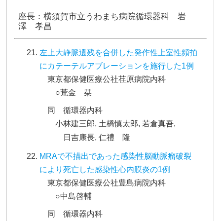
座長：横須賀市立うわまち病院循環器科 岩
澤 孝昌
左上大静脈遺残を合併した発作性上室性頻拍
にカテーテルアブレーションを施行した1例
東京都保健医療公社荏原病院内科
○荒金 栞
同 循環器内科
小林建三郎, 土橋慎太郎, 若倉真吾,
日吉康長, 仁禮 隆
MRAで不描出であった感染性脳動脈瘤破裂
により死亡した感染性心内膜炎の1例
東京都保健医療公社豊島病院内科
○中島啓輔
同 循環器内科