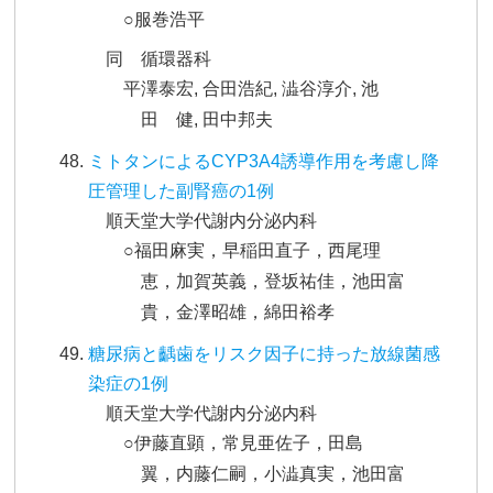
○服巻浩平
同 循環器科
平澤泰宏, 合田浩紀, 澁谷淳介, 池
田 健, 田中邦夫
ミトタンによるCYP3A4誘導作用を考慮し降
圧管理した副腎癌の1例
順天堂大学代謝内分泌内科
○福田麻実，早稲田直子，西尾理
恵，加賀英義，登坂祐佳，池田富
貴，金澤昭雄，綿田裕孝
糖尿病と齲歯をリスク因子に持った放線菌感
染症の1例
順天堂大学代謝内分泌内科
○伊藤直顕，常見亜佐子，田島
翼，内藤仁嗣，小澁真実，池田富