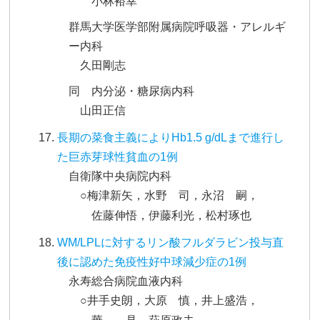
小林裕幸
群馬大学医学部附属病院呼吸器・アレルギ
ー内科
久田剛志
同 内分泌・糖尿病内科
山田正信
長期の菜食主義によりHb1.5 g/dLまで進行し
た巨赤芽球性貧血の1例
自衛隊中央病院内科
○梅津新矢，水野 司，永沼 嗣，
佐藤伸悟，伊藤利光，松村琢也
WM/LPLに対するリン酸フルダラビン投与直
後に認めた免疫性好中球減少症の1例
永寿総合病院血液内科
○井手史朗，大原 慎，井上盛浩，