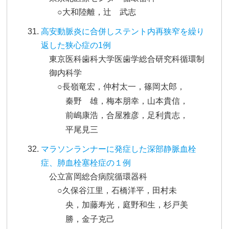
○大和陸離，辻 武志
高安動脈炎に合併しステント内再狭窄を繰り
返した狭心症の1例
東京医科歯科大学医歯学総合研究科循環制
御内科学
○長嶺竜宏，仲村太一，篠岡太郎，
秦野 雄，梅本朋幸，山本貴信，
前嶋康浩，合屋雅彦，足利貴志，
平尾見三
マラソンランナーに発症した深部静脈血栓
症、肺血栓塞栓症の１例
公立富岡総合病院循環器科
○久保谷江里，石橋洋平，田村未
央，加藤寿光，庭野和生，杉戸美
勝，金子克己