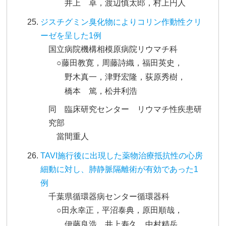
井上 卓，渡辺慎太郎，村上円人
ジスチグミン臭化物によりコリン作動性クリ
ーゼを呈した1例
国立病院機構相模原病院リウマチ科
○藤田教寛，周藤詩織，福田英史，
野木真一，津野宏隆，荻原秀樹，
橋本 篤，松井利浩
同 臨床研究センター リウマチ性疾患研
究部
當間重人
TAVI施行後に出現した薬物治療抵抗性の心房
細動に対し、肺静脈隔離術が有効であった1
例
千葉県循環器病センター循環器科
○田永幸正，平沼泰典，原田順哉，
伊藤良浩，井上寿久，中村精岳