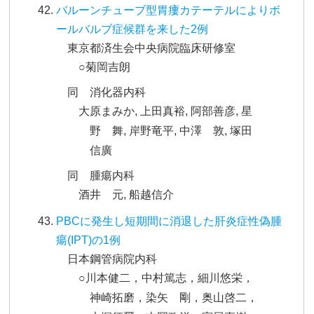
バルーンチューブ型胃瘻カテーテルによりボ
ールバルブ症候群を来した2例
東京都済生会中央病院臨床研修室
○菊岡吉朗
同 消化器内科
大原まみか, 上田真裕, 阿部善彦, 星
野 舞, 岸野竜平, 中澤 敦, 塚田
信廣
同 腫瘍内科
酒井 元, 船越信介
PBCに発生し短期間に消退した肝炎症性偽腫
瘍(IPT)の1例
日本鋼管病院内科
○川本健二，中村篤志，細川悠栄，
神崎拓磨，染矢 剛，奥山啓二，