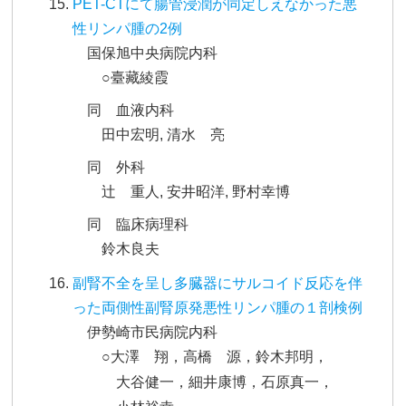
PET-CTにて腸管浸潤が同定しえなかった悪
性リンパ腫の2例
国保旭中央病院内科
○臺藏綾霞
同 血液内科
田中宏明, 清水 亮
同 外科
辻 重人, 安井昭洋, 野村幸博
同 臨床病理科
鈴木良夫
副腎不全を呈し多臓器にサルコイド反応を伴
った両側性副腎原発悪性リンパ腫の１剖検例
伊勢崎市民病院内科
○大澤 翔，高橋 源，鈴木邦明，
大谷健一，細井康博，石原真一，