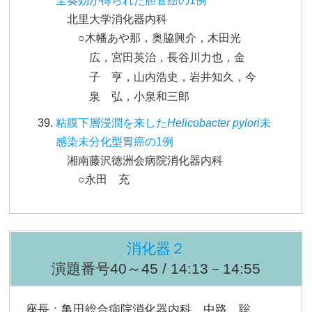
全奏効が得られた胆管癌の1例
北里大学消化器内科
○木幡あや那，奥脇興介，木田光
広，宮田英治，長谷川力也，金
子 亨，山内浩史，岩井知久，今
泉 弘，小泉和三郎
粘膜下層浸潤を来した
Helicobacter pylori
未
感染未分化型胃癌の1例
湘南藤沢徳洲会病院消化器内科
○永田 充
消化器２
演題番号40～45 / 14:13－14:55
座長：亀田総合病院消化器内科 中路 聡