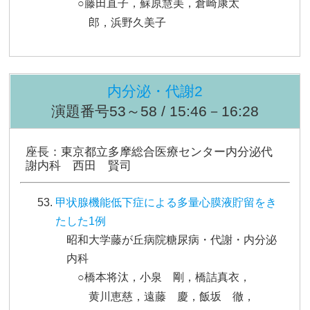
○藤田直子，蘇原慧美，倉崎康太
郎，浜野久美子
内分泌・代謝2
演題番号53～58 / 15:46－16:28
座長：東京都立多摩総合医療センター内分泌代
謝内科 西田 賢司
甲状腺機能低下症による多量心膜液貯留をき
たした1例
昭和大学藤が丘病院糖尿病・代謝・内分泌
内科
○橋本将汰，小泉 剛，橋詰真衣，
黄川恵慈，遠藤 慶，飯坂 徹，