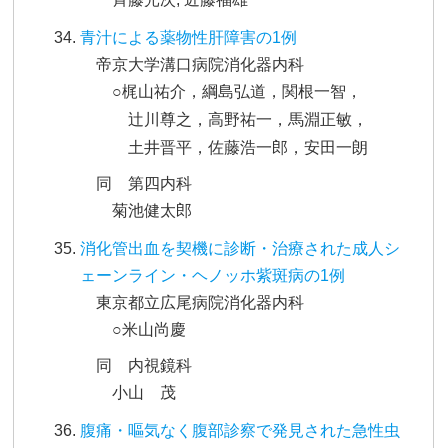
青汁による薬物性肝障害の1例
帝京大学溝口病院消化器内科
○梶山祐介，綱島弘道，関根一智，
辻川尊之，高野祐一，馬淵正敏，
土井晋平，佐藤浩一郎，安田一朗
同 第四内科
菊池健太郎
消化管出血を契機に診断・治療された成人シ
ェーンライン・ヘノッホ紫斑病の1例
東京都立広尾病院消化器内科
○米山尚慶
同 内視鏡科
小山 茂
腹痛・嘔気なく腹部診察で発見された急性虫