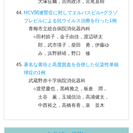
大塚征爾，吉岡政洋，宮尾直樹
HCV関連腎症に対してエルバスビル+グラゾ
プレビルによる抗ウイルス治療を行った1例
青梅市立総合病院消化器内科
○田村皓子，金子由佳，渡辺研太
郎，武市瑛子，柴田 勇，伊藤ゆ
み，浜野耕靖，野口 修
著名な黄疸と高度貧血を合併した伝染性単核
球症の1例
武蔵野赤十字病院消化器科
○渡壁慶也，黒崎雅之，板倉 潤，
土谷 薫，玉城信治，高浦健太，
中西裕之，高橋有香，泉 並木