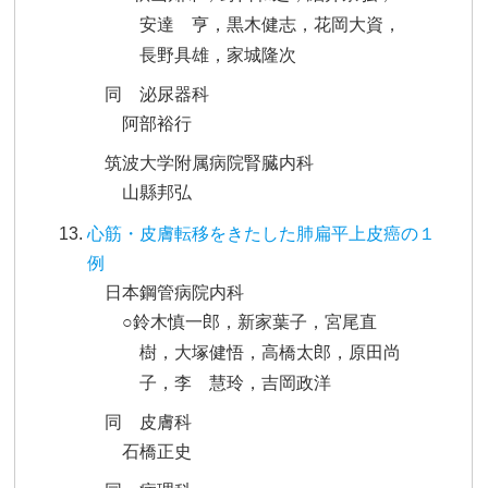
安達 亨，黒木健志，花岡大資，
長野具雄，家城隆次
同 泌尿器科
阿部裕行
筑波大学附属病院腎臓内科
山縣邦弘
心筋・皮膚転移をきたした肺扁平上皮癌の１
例
日本鋼管病院内科
○鈴木慎一郎，新家葉子，宮尾直
樹，大塚健悟，高橋太郎，原田尚
子，李 慧玲，吉岡政洋
同 皮膚科
石橋正史