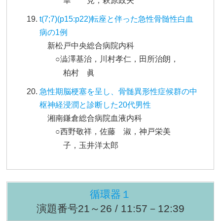
華 見，萩原政夫
t(7;7)(p15:p22)転座と伴った急性骨髄性白血
病の1例
新松戸中央総合病院内科
○澁澤基治，川村孝仁，田所治朗，
柏村 眞
急性期脳梗塞を呈し、骨髄異形性症候群の中
枢神経浸潤と診断した20代男性
湘南鎌倉総合病院血液内科
○西野敬祥，佐藤 淑，神戸栄美
子，玉井洋太郎
循環器１
演題番号21～26 / 11:57－12:39