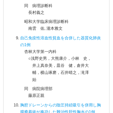
同 病理診断科
長村義之
昭和大学臨床病理診断科
南雲 佑, 瀧本雅文
自己免疫性溶血性貧血を合併した器質化肺炎
の1例
杏林大学第一内科
○浅野史男，大熊康介，小林 史，
井上真奈美，皿谷 健，倉井大
輔，横山琢磨，石井晴之，滝澤
始
同 病院病理部
藤原正親
胸腔ドレーンからの陰圧持続吸引を併用し胸
膜癒着術が奏功した難治性肝性胸水の1例