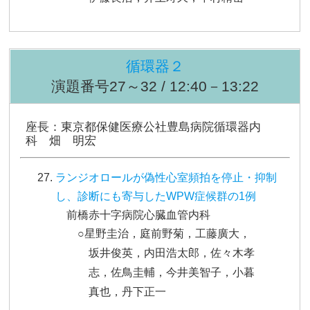
循環器２
演題番号27～32 / 12:40－13:22
座長：東京都保健医療公社豊島病院循環器内
科 畑 明宏
ランジオロールが偽性心室頻拍を停止・抑制
し、診断にも寄与したWPW症候群の1例
前橋赤十字病院心臓血管内科
○星野圭治，庭前野菊，工藤廣大，
坂井俊英，内田浩太郎，佐々木孝
志，佐鳥圭輔，今井美智子，小暮
真也，丹下正一