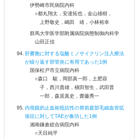
伊勢崎市民病院内科
○都丸翔太，安達拓也，金山雄樹，
上野敬史，嶋田 靖，小林裕幸
群馬大学医学部附属病院病態制御内科学
山田正信
肝嚢胞に対する塩酸ミノサイクリン注入療法
が繰り返す胆管炎に有用であった1例
国保松戸市立病院内科
○森口 駿，岡部真一郎，土肥容
子，西川貴雄，槇田智生，武田晋
一郎，森居真史，齋藤秀一
内視鏡的止血術抵抗性の胃前庭部毛細血管拡
張症に対してTAEが奏功した1例
湘南鎌倉総合病院内科
○天目純平