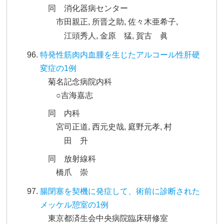
同 消化器病センター
市田親正, 所晋之助, 佐々木亜希子,
江頭秀人, 金原 猛, 賀古 眞
特発性筋肉内血腫を生じたアルコール性肝硬
変症の1例
菊名記念病院内科
○吉海嘉志
同 内科
宮司正道, 西元史哉, 庭野元孝, 村
田 升
同 放射線科
橋爪 崇
腸閉塞を契機に発症して、術前に診断された
メッケル憩室の1例
東京都済生会中央病院臨床研修室