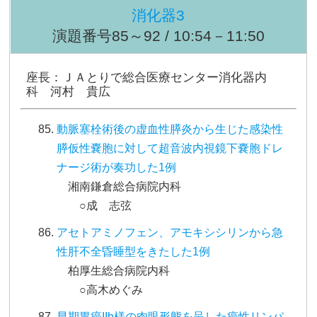
消化器3
演題番号85～92 / 10:54－11:50
座長：ＪＡとりで総合医療センター消化器内
科 河村 貴広
動脈塞栓術後の虚血性膵炎から生じた感染性
膵仮性嚢胞に対して超音波内視鏡下嚢胞ドレ
ナージ術が奏功した1例
湘南鎌倉総合病院内科
○成 志弦
アセトアミノフェン、アモキシシリンから急
性肝不全昏睡型をきたした1例
柏厚生総合病院内科
○高木めぐみ
早期胃癌IIb様の肉眼形態を呈した癌性リンパ