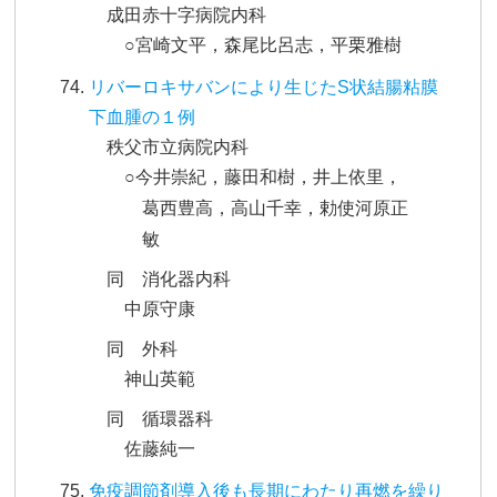
成田赤十字病院内科
○宮崎文平，森尾比呂志，平栗雅樹
リバーロキサバンにより生じたS状結腸粘膜
下血腫の１例
秩父市立病院内科
○今井崇紀，藤田和樹，井上依里，
葛西豊高，高山千幸，勅使河原正
敏
同 消化器内科
中原守康
同 外科
神山英範
同 循環器科
佐藤純一
免疫調節剤導入後も長期にわたり再燃を繰り