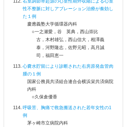
右室調節帯起源の心室性期外収縮による心室
性不整脈に対しアブレーション治療が奏効し
た１例
慶應義塾大学循環器内科
○一之瀬愛，谷 英典，西山崇比
古，木村雄弘，西山信大，相澤義
泰，河野隆志，佐野元昭，高月誠
司，福田恵一
心嚢水貯留により診断された右房原発血管肉
腫の１例
国家公務員共済組合連合会横浜栄共済病院
内科
○久保倉優香
呼吸苦、胸痛で救急搬送された若年女性の1
例
茅ヶ崎市立病院内科