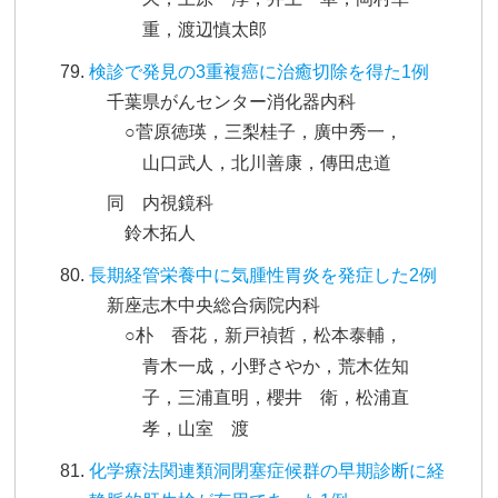
重，渡辺慎太郎
検診で発見の3重複癌に治癒切除を得た1例
千葉県がんセンター消化器内科
○菅原徳瑛，三梨桂子，廣中秀一，
山口武人，北川善康，傳田忠道
同 内視鏡科
鈴木拓人
長期経管栄養中に気腫性胃炎を発症した2例
新座志木中央総合病院内科
○朴 香花，新戸禎哲，松本泰輔，
青木一成，小野さやか，荒木佐知
子，三浦直明，櫻井 衛，松浦直
孝，山室 渡
化学療法関連類洞閉塞症候群の早期診断に経