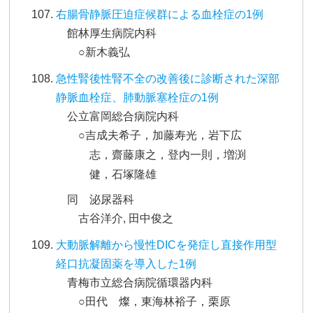
右腸骨静脈圧迫症候群による血栓症の1例
館林厚生病院内科
○新木義弘
急性腎後性腎不全の改善後に診断された深部
静脈血栓症、肺動脈塞栓症の1例
公立富岡総合病院内科
○吉成夫希子，加藤寿光，岩下広
志，齋藤康之，登内一則，増渕
健，石塚隆雄
同 泌尿器科
古谷洋介, 田中俊之
大動脈解離から慢性DICを発症し直接作用型
経口抗凝固薬を導入した1例
青梅市立総合病院循環器内科
○田代 燦，東海林裕子，栗原