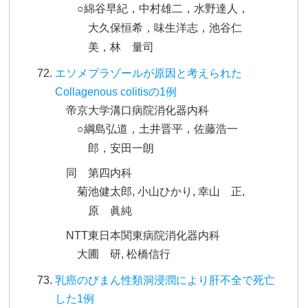
○綿谷早紀，中村雄二，水野達人，
大久保恒希，味生洋志，池谷仁
美，林 量司
エソメプラゾールが原因と考えられた
Collagenous colitisの1例
帝京大学溝口病院消化器内科
○綱島弘道，土井晋平，佐藤浩一
郎，安田一朗
同 第四内科
菊池健太郎, 小山ひかり, 幸山 正,
原 眞純
NTT東日本関東病院消化器内科
大圃 研, 松橋信行
乳癌のびまん性類洞浸潤により肝不全で死亡
した1例