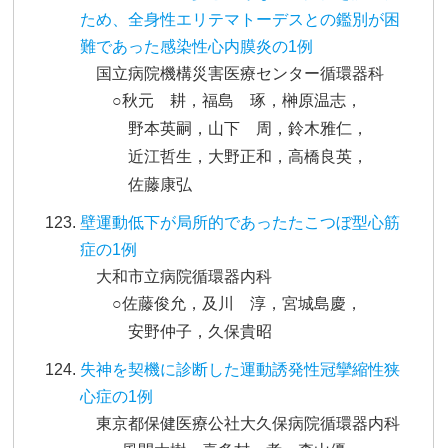
ため、全身性エリテマトーデスとの鑑別が困
難であった感染性心内膜炎の1例
国立病院機構災害医療センター循環器科
○秋元 耕，福島 琢，榊原温志，
野本英嗣，山下 周，鈴木雅仁，
近江哲生，大野正和，高橋良英，
佐藤康弘
壁運動低下が局所的であったたこつぼ型心筋
症の1例
大和市立病院循環器内科
○佐藤俊允，及川 淳，宮城島慶，
安野仲子，久保貴昭
失神を契機に診断した運動誘発性冠攣縮性狭
心症の1例
東京都保健医療公社大久保病院循環器内科