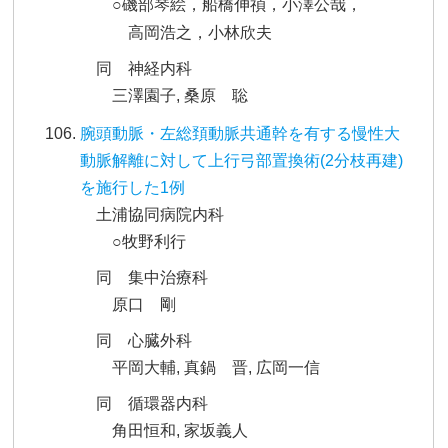
○磯部琴絵，船橋伸禎，小澤公哉，
高岡浩之，小林欣夫
同 神経内科
三澤園子, 桑原 聡
腕頭動脈・左総頚動脈共通幹を有する慢性大
動脈解離に対して上行弓部置換術(2分枝再建)
を施行した1例
土浦協同病院内科
○牧野利行
同 集中治療科
原口 剛
同 心臓外科
平岡大輔, 真鍋 晋, 広岡一信
同 循環器内科
角田恒和, 家坂義人