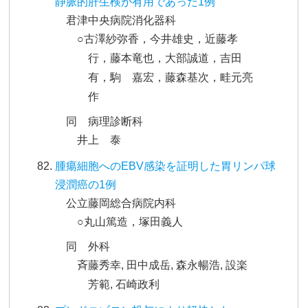
静脈的肝生検が有用であった1例
君津中央病院消化器科
○古澤紗弥香，今井雄史，近藤孝
行，藤本竜也，大部誠道，吉田
有，駒 嘉宏，藤森基次，畦元亮
作
同 病理診断科
井上 泰
腫瘍細胞へのEBV感染を証明した胃リンパ球
浸潤癌の1例
公立藤岡総合病院内科
○丸山篤造，塚田義人
同 外科
斉藤秀幸, 田中成岳, 森永暢浩, 設楽
芳範, 石崎政利