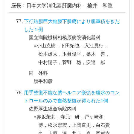
座長：日本大学消化器肝臓内科 楡井 和重
下行結腸巨大粘膜下腫瘍により腸重積をきた
した１例
国立病院機構相模原病院消化器科
○小山克樹，下田拓也，入江員行，
松本雄太，玉眞俊平，篠木 啓，
中村陽子，菅野 聡，安達 献
同 外科
旗手和彦
用手整復不能な臍ヘルニア嵌頓を腹水のコン
トロールのみで自然整復が得られた1例
佐野厚生総合病院内科
○赤坂茉莉，寺元 研，戸ヶ崎和
博，松永崇宏，上岡直史，白石貴
久，上原 淳，井上 卓，岡村幸