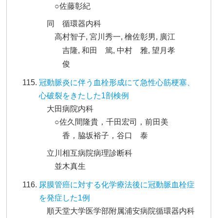
○佐藤彰紀
同 循環器内科
高村智子, 宮川秀一, 檜佐彰男, 廣江
吉隆, 和田 篤, 中村 雅, 望月孝
俊
冠動脈炎に伴う血栓形成にて急性心筋梗塞、
心破裂をきたした1剖検例
大田病院内科
○佐久間隆貴，千田宏司，前田美
香，脇坂裕子，谷口 泰
立川相互病院病理診断科
並木真生
尿膜管癌に対する化学療法後に冠動脈血栓症
を発症した1例
順天堂大学医学部附属浦安病院循環器内科