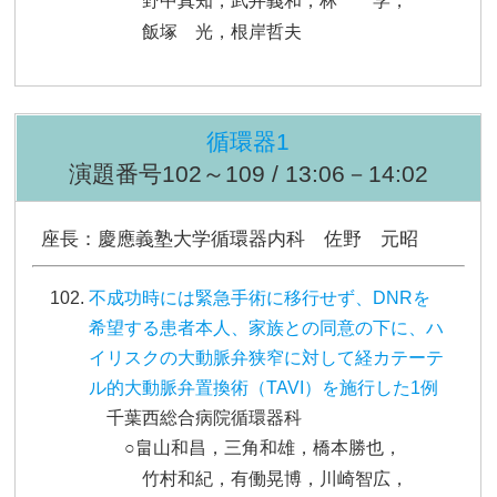
野中真知，武井義和，林 学，
飯塚 光，根岸哲夫
循環器1
演題番号102～109 / 13:06－14:02
座長：慶應義塾大学循環器内科 佐野 元昭
不成功時には緊急手術に移行せず、DNRを
希望する患者本人、家族との同意の下に、ハ
イリスクの大動脈弁狭窄に対して経カテーテ
ル的大動脈弁置換術（TAVI）を施行した1例
千葉西総合病院循環器科
○畠山和昌，三角和雄，橋本勝也，
竹村和紀，有働晃博，川崎智広，