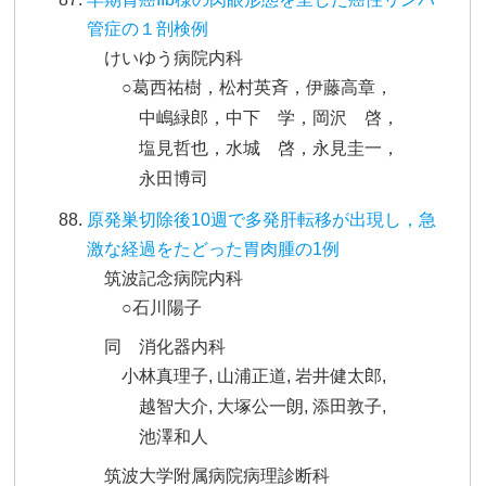
管症の１剖検例
けいゆう病院内科
○葛西祐樹，松村英斉，伊藤高章，
中嶋緑郎，中下 学，岡沢 啓，
塩見哲也，水城 啓，永見圭一，
永田博司
原発巣切除後10週で多発肝転移が出現し，急
激な経過をたどった胃肉腫の1例
筑波記念病院内科
○石川陽子
同 消化器内科
小林真理子, 山浦正道, 岩井健太郎,
越智大介, 大塚公一朗, 添田敦子,
池澤和人
筑波大学附属病院病理診断科