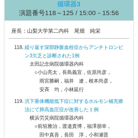
循環器3
演題番号118～125 / 15:00－15:56
座長：山梨大学第二内科 尾畑 純栄
繰り返す深部静脈血栓症からアンチトロンビ
ン3欠乏と診断された1例
太田記念病院循環器内科
○小山亮太，長島義宜，佐原尚彦，
雨宮勝嗣，福井 遼，根本尚彦，
安斉 均，小林延行
汎下垂体機能低下症に対するホルモン補充療
法にて肺高血圧症が改善した１例
横浜労災病院循環器内科
○前垣雅治，渡邉貴博，福澤朋幸，
田中真吾，長田 淳，小和瀬晋