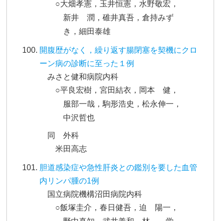
○大畑孝憲，玉井恒憲，水野敬宏，
新井 潤，碓井真吾，倉持みず
き，細田泰雄
開腹歴がなく，繰り返す腸閉塞を契機にクロ
ーン病の診断に至った１例
みさと健和病院内科
○平良宏樹，宮田結衣，岡本 健，
服部一哉，駒形浩史，松永伸一，
中沢哲也
同 外科
米田高志
胆道感染症や急性肝炎との鑑別を要した血管
内リンパ腫の1例
国立病院機構沼田病院内科
○飯塚圭介，春日健吾，迫 陽一，