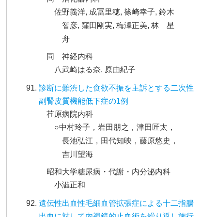
佐野義洋, 成冨里穂, 篠崎幸子, 鈴木
智彦, 窪田剛実, 梅澤正美, 林 星
舟
同 神経内科
八武崎はる奈, 原由紀子
診断に難渋した食欲不振を主訴とする二次性
副腎皮質機能低下症の1例
荏原病院内科
○中村玲子，岩田朋之，津田匠太，
長池弘江，田代知映，藤原悠史，
吉川望海
昭和大学糖尿病・代謝・内分泌内科
小澁正和
遺伝性出血性毛細血管拡張症による十二指腸
出血に対して内視鏡的止血術を繰り返し施行