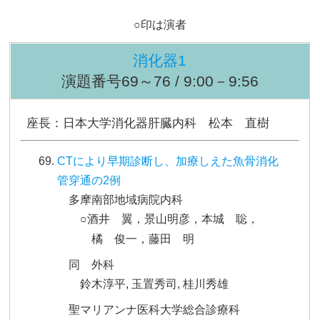
○印は演者
消化器1
演題番号69～76 / 9:00－9:56
座長：日本大学消化器肝臓内科 松本 直樹
CTにより早期診断し、加療しえた魚骨消化
管穿通の2例
多摩南部地域病院内科
○酒井 翼，景山明彦，本城 聡，
橘 俊一，藤田 明
同 外科
鈴木淳平, 玉置秀司, 桂川秀雄
聖マリアンナ医科大学総合診療科