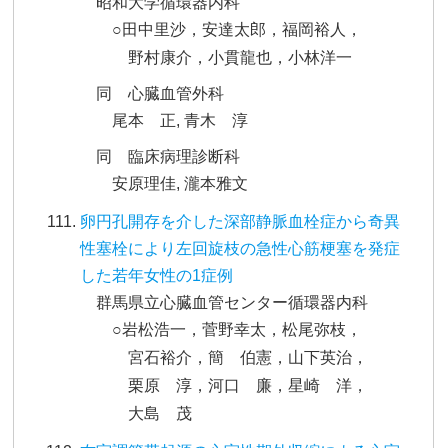
昭和大学循環器内科
○田中里沙，安達太郎，福岡裕人，
野村康介，小貫龍也，小林洋一
同 心臓血管外科
尾本 正, 青木 淳
同 臨床病理診断科
安原理佳, 瀧本雅文
卵円孔開存を介した深部静脈血栓症から奇異
性塞栓により左回旋枝の急性心筋梗塞を発症
した若年女性の1症例
群馬県立心臓血管センター循環器内科
○岩松浩一，菅野幸太，松尾弥枝，
宮石裕介，簡 伯憲，山下英治，
栗原 淳，河口 廉，星崎 洋，
大島 茂