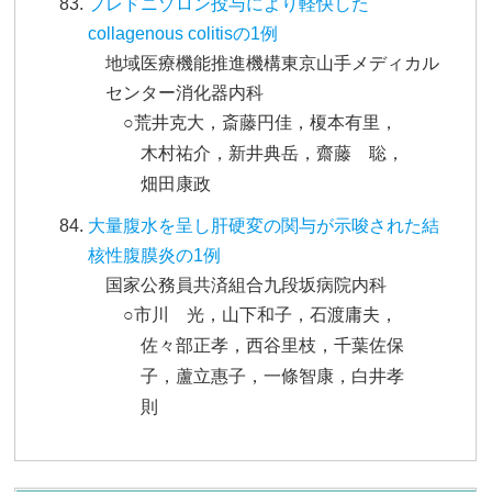
プレドニゾロン投与により軽快した
collagenous colitisの1例
地域医療機能推進機構東京山手メディカル
センター消化器内科
○荒井克大，斎藤円佳，榎本有里，
木村祐介，新井典岳，齋藤 聡，
畑田康政
大量腹水を呈し肝硬変の関与が示唆された結
核性腹膜炎の1例
国家公務員共済組合九段坂病院内科
○市川 光，山下和子，石渡庸夫，
佐々部正孝，西谷里枝，千葉佐保
子，蘆立惠子，一條智康，白井孝
則