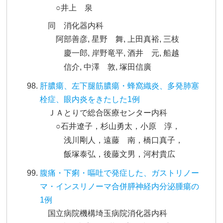
○井上 泉
同 消化器内科
阿部善彦, 星野 舞, 上田真裕, 三枝
慶一郎, 岸野竜平, 酒井 元, 船越
信介, 中澤 敦, 塚田信廣
肝膿瘍、左下腿筋膿瘍・蜂窩織炎、多発肺塞
栓症、眼内炎をきたした1例
ＪＡとりで総合医療センター内科
○石井遼子，杉山勇太，小原 淳，
浅川剛人，遠藤 南，橋口真子，
飯塚泰弘，後藤文男，河村貴広
腹痛・下痢・嘔吐で発症した、ガストリノー
マ・インスリノーマ合併膵神経内分泌腫瘍の
1例
国立病院機構埼玉病院消化器内科