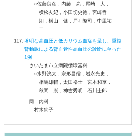
○佐藤良彦，内藤 亮，尾崎 大，
横松友紀，小田切史徳，宮崎哲
朗，横山 健，戸叶隆司，中里祐
二
著明な高血圧と低カリウム血症を呈し、重複
腎動脈による腎血管性高血圧の診断に至った
1例
さいたま市立病院循環器科
○水野洸太，宗形昌儒，岩永光史，
相馬雄輔，太田裕士，宮本和享，
秋間 崇，神吉秀明，石川士郎
同 内科
村木絢子