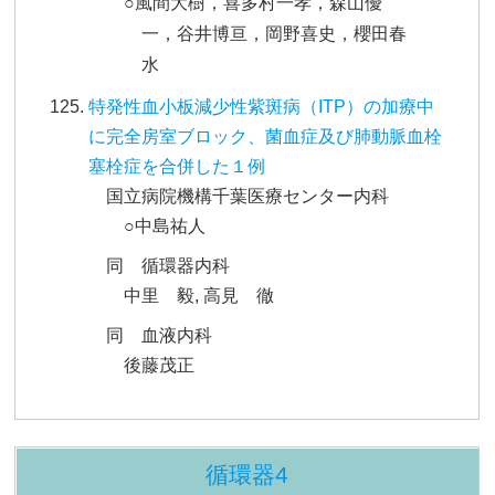
○風間大樹，喜多村一孝，森山優
一，谷井博亘，岡野喜史，櫻田春
水
特発性血小板減少性紫斑病（ITP）の加療中
に完全房室ブロック、菌血症及び肺動脈血栓
塞栓症を合併した１例
国立病院機構千葉医療センター内科
○中島祐人
同 循環器内科
中里 毅, 高見 徹
同 血液内科
後藤茂正
循環器4