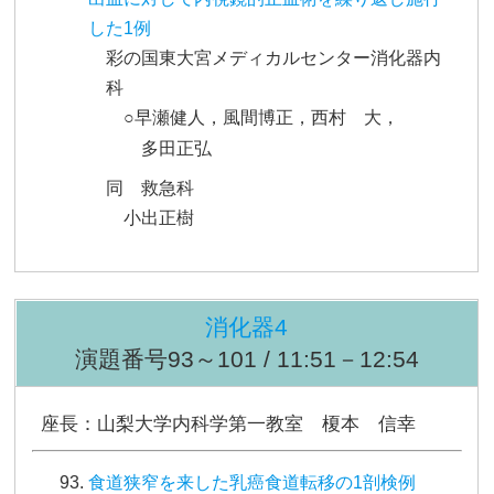
した1例
彩の国東大宮メディカルセンター消化器内
科
○早瀬健人，風間博正，西村 大，
多田正弘
同 救急科
小出正樹
消化器4
演題番号93～101 / 11:51－12:54
座長：山梨大学内科学第一教室 榎本 信幸
食道狭窄を来した乳癌食道転移の1剖検例