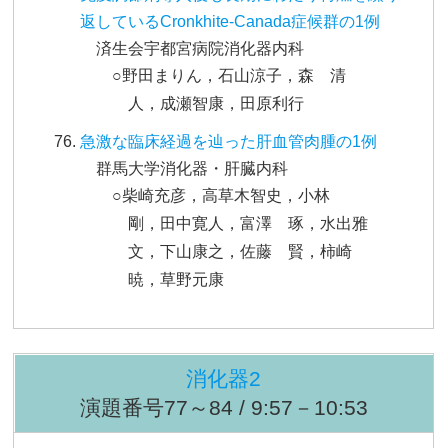
返しているCronkhite-Canada症候群の1例
済生会宇都宮病院消化器内科
○野田まりん，石山涼子，森 清
人，成瀬智康，田原利行
急激な臨床経過を辿った肝血管肉腫の1例
群馬大学消化器・肝臓内科
○柴崎充彦，高草木智史，小林
剛，田中寛人，富澤 琢，水出雅
文，下山康之，佐藤 賢，柿崎
暁，草野元康
消化器2
演題番号77～84 / 9:57－10:53