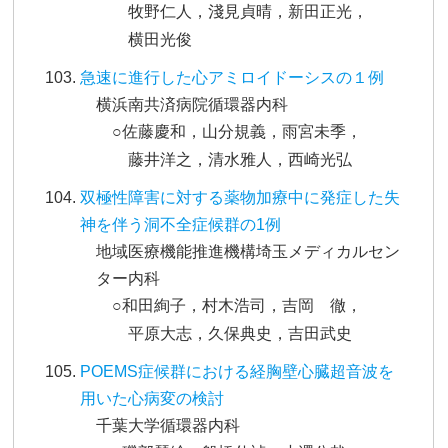
牧野仁人，淺見貞晴，新田正光，
横田光俊
急速に進行した心アミロイドーシスの１例
横浜南共済病院循環器内科
○佐藤慶和，山分規義，雨宮未季，
藤井洋之，清水雅人，西崎光弘
双極性障害に対する薬物加療中に発症した失
神を伴う洞不全症候群の1例
地域医療機能推進機構埼玉メディカルセン
ター内科
○和田絢子，村木浩司，吉岡 徹，
平原大志，久保典史，吉田武史
POEMS症候群における経胸壁心臓超音波を
用いた心病変の検討
千葉大学循環器内科