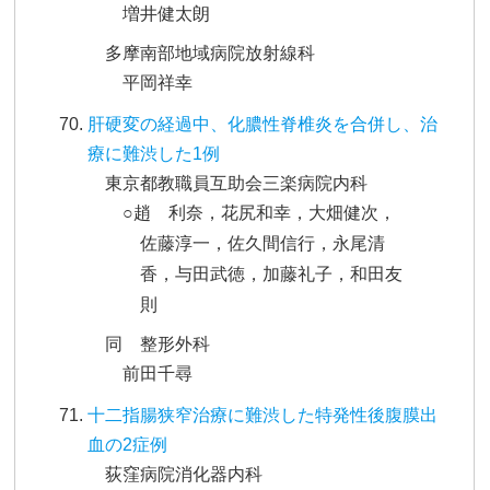
増井健太朗
多摩南部地域病院放射線科
平岡祥幸
肝硬変の経過中、化膿性脊椎炎を合併し、治
療に難渋した1例
東京都教職員互助会三楽病院内科
○趙 利奈，花尻和幸，大畑健次，
佐藤淳一，佐久間信行，永尾清
香，与田武徳，加藤礼子，和田友
則
同 整形外科
前田千尋
十二指腸狭窄治療に難渋した特発性後腹膜出
血の2症例
荻窪病院消化器内科