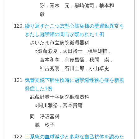
弥，青木 元，黒崎健司，柚本和
彦
繰り返すたこつぼ型心筋症様の壁運動異常を
きたし冠攣縮の関与が疑われた１例
さいたま市立病院循環器科
○齋藤彩夏，太田裕士，相馬雄輔，
宮本和享，宗形昌儒，秋間 崇，
神吉秀明，石川士郎，小山卓史
気管支鏡下肺生検時に冠攣縮性狭心症を新規
発症した1例
武蔵野赤十字病院循環器科
○関川雅裕，宮本貴庸
同 呼吸器科
瀧 玲子
二系統の血球減少と多彩な自己抗体を認めた