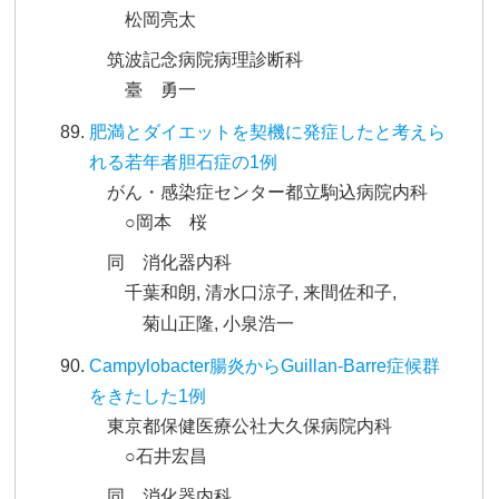
松岡亮太
筑波記念病院病理診断科
臺 勇一
肥満とダイエットを契機に発症したと考えら
れる若年者胆石症の1例
がん・感染症センター都立駒込病院内科
○岡本 桜
同 消化器内科
千葉和朗, 清水口涼子, 来間佐和子,
菊山正隆, 小泉浩一
Campylobacter腸炎からGuillan-Barre症候群
をきたした1例
東京都保健医療公社大久保病院内科
○石井宏昌
同 消化器内科