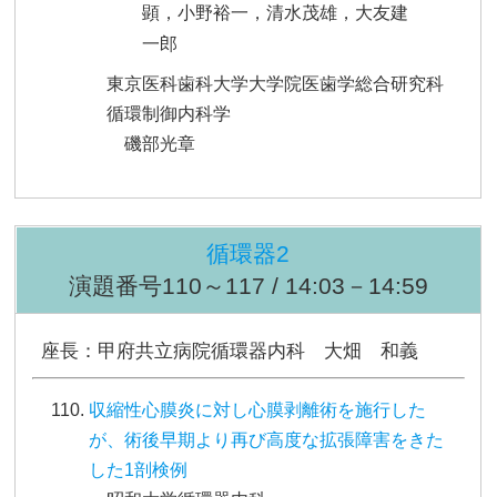
顕，小野裕一，清水茂雄，大友建
一郎
東京医科歯科大学大学院医歯学総合研究科
循環制御内科学
磯部光章
循環器2
演題番号110～117 / 14:03－14:59
座長：甲府共立病院循環器内科 大畑 和義
収縮性心膜炎に対し心膜剥離術を施行した
が、術後早期より再び高度な拡張障害をきた
した1剖検例