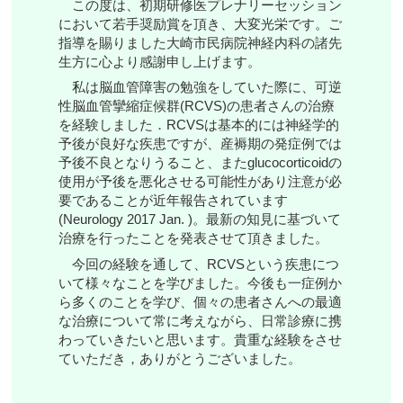
この度は、初期研修医プレナリーセッション
において若手奨励賞を頂き、大変光栄です。ご
指導を賜りました大崎市民病院神経内科の諸先
生方に心より感謝申し上げます。
私は脳血管障害の勉強をしていた際に、可逆
性脳血管攣縮症候群(RCVS)の患者さんの治療
を経験しました．RCVSは基本的には神経学的
予後が良好な疾患ですが、産褥期の発症例では
予後不良となりうること、またglucocorticoidの
使用が予後を悪化させる可能性があり注意が必
要であることが近年報告されています
(Neurology 2017 Jan. )。最新の知見に基づいて
治療を行ったことを発表させて頂きました。
今回の経験を通して、RCVSという疾患につ
いて様々なことを学びました。今後も一症例か
ら多くのことを学び、個々の患者さんへの最適
な治療について常に考えながら、日常診療に携
わっていきたいと思います。貴重な経験をさせ
ていただき，ありがとうございました。