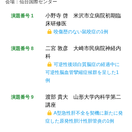
会場：仙台国際センター
小野寺 啓 米沢市立病院初期臨
演題番号 1
床研修医
咬傷歴のない鼠咬症の1例
二宮 敦彦 大崎市民病院神経内
演題番号 8
科
可逆性後頭白質脳症の経過中に
可逆性脳血管攣縮症候群を呈した1
例
渡部 貴大 山形大学内科学第二
演題番号 9
講座
A型急性肝不全を契機に新たに発
症した原発性胆汁性胆管炎の1例