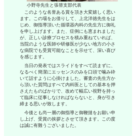
小野寺先生と張替支部代表
このような名誉ある賞を頂き大変嬉しく思い
ます。この場をお借りして、上北洋徳先生をは
じめ、御指導頂いた循環器内科の先生方に御礼
を申し上げます。また、症例にも恵まれました
が、正しい診療プロセスを積み重ねていれば、
当院のような医師や研修医が少ない地方の小さ
な病院でも受賞可能なことを示せて、深い喜び
を感じます。
当日の発表ではスライドをすべて読まずに、
なるべく簡潔にエッセンスのみを口頭で噛み砕
いて話すように心掛けました。審査の先生方か
ら頂いた質問はすべて内科医としての基本を押
さえたものばかりで、改めて幅広い視野を持っ
て臨床に従事しなければならないと、身が引き
締まる思いが致します。
今後とも尚一層の御指導と御鞭撻をお願い申
し上げ、受賞の挨拶とさせて頂きます。この度
は誠に有難うございました。