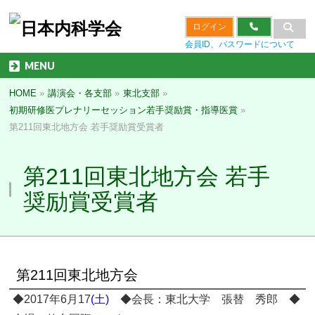
ログイン
会員ID、パスワードについて
MENU
HOME
»
講演会・各支部
»
東北支部
»
初期研修医プレナリーセッション若手奨励賞・指導医賞
»
第211回東北地方会 若手奨励賞受賞者
第211回東北地方会 若手
奨励賞受賞者
第211回東北地方会
◆2017年6月17
(土)
◆会長：東北大学 張替 秀郎 ◆