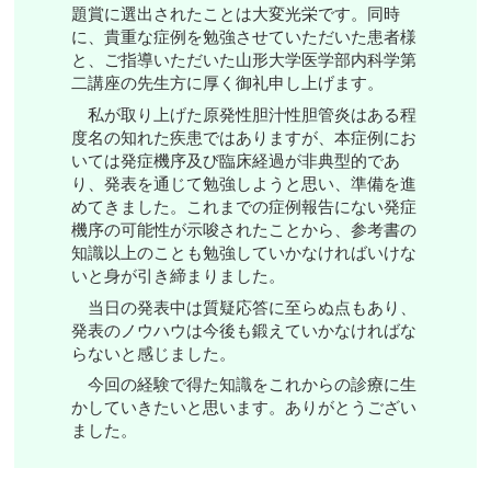
題賞に選出されたことは大変光栄です。同時
に、貴重な症例を勉強させていただいた患者様
と、ご指導いただいた山形大学医学部内科学第
二講座の先生方に厚く御礼申し上げます。
私が取り上げた原発性胆汁性胆管炎はある程
度名の知れた疾患ではありますが、本症例にお
いては発症機序及び臨床経過が非典型的であ
り、発表を通じて勉強しようと思い、準備を進
めてきました。これまでの症例報告にない発症
機序の可能性が示唆されたことから、参考書の
知識以上のことも勉強していかなければいけな
いと身が引き締まりました。
当日の発表中は質疑応答に至らぬ点もあり、
発表のノウハウは今後も鍛えていかなければな
らないと感じました。
今回の経験で得た知識をこれからの診療に生
かしていきたいと思います。ありがとうござい
ました。