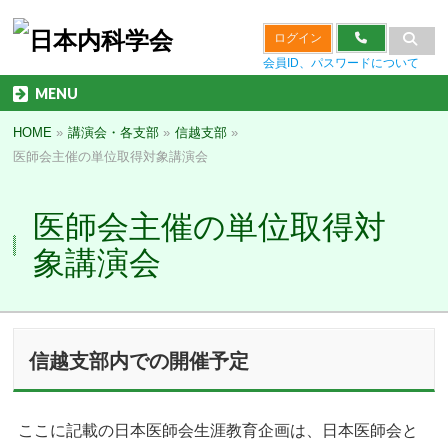
ログイン
会員ID、パスワードについて
MENU
HOME
»
講演会・各支部
»
信越支部
»
医師会主催の単位取得対象講演会
医師会主催の単位取得対
象講演会
信越支部内での開催予定
ここに記載の日本医師会生涯教育企画は、日本医師会と