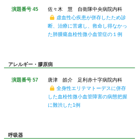
演題番号 45
佐々木 慧 自衛隊中央病院内科
虚血性心疾患が併存したため診
断、治療に苦慮し、救命し得なかっ
た肺腫瘍血栓性微小血管症の１例
アレルギー・膠原病
演題番号 57
唐津 皓介 足利赤十字病院内科
全身性エリテマトーデスに併存
した血栓性微小血管障害の病態把握
に難渋した1例
呼吸器