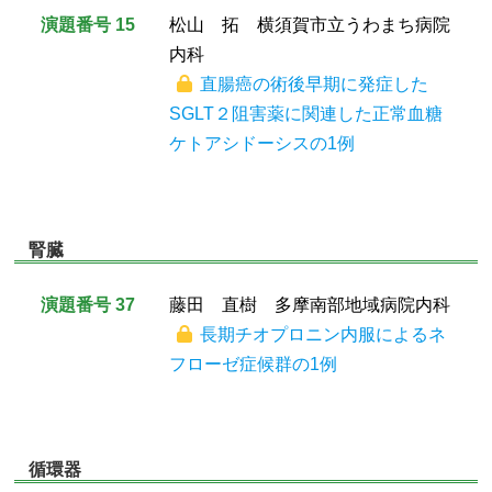
演題番号 15
松山 拓 横須賀市立うわまち病院
内科
直腸癌の術後早期に発症した
SGLT２阻害薬に関連した正常血糖
ケトアシドーシスの1例
腎臓
演題番号 37
藤田 直樹 多摩南部地域病院内科
長期チオプロニン内服によるネ
フローゼ症候群の1例
循環器