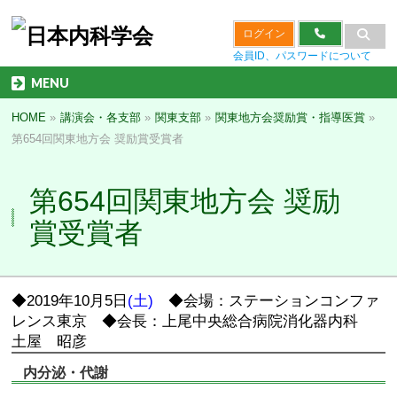
ログイン
会員ID、パスワードについて
MENU
HOME
»
講演会・各支部
»
関東支部
»
関東地方会奨励賞・指導医賞
»
第654回関東地方会 奨励賞受賞者
第654回関東地方会 奨励
賞受賞者
◆2019年10月5日
(土)
◆会場：ステーションコンファ
レンス東京 ◆会長：上尾中央総合病院消化器内科
土屋 昭彦
内分泌・代謝