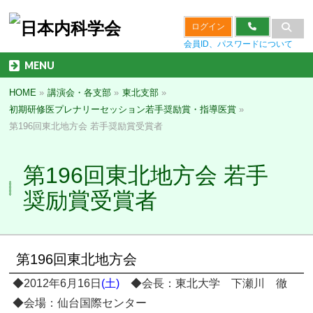
ログイン
会員ID、パスワードについて
MENU
HOME
»
講演会・各支部
»
東北支部
»
初期研修医プレナリーセッション若手奨励賞・指導医賞
»
第196回東北地方会 若手奨励賞受賞者
第196回東北地方会 若手
奨励賞受賞者
第196回東北地方会
◆2012年6月16日
(土)
◆会長：東北大学 下瀬川 徹
◆会場：仙台国際センター