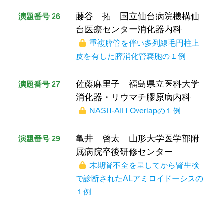
藤谷 拓 国立仙台病院機構仙
演題番号 26
台医療センター消化器内科
重複膵管を伴い多列線毛円柱上
皮を有した膵消化管嚢胞の１例
佐藤麻里子 福島県立医科大学
演題番号 27
消化器・リウマチ膠原病内科
NASH-AIH Overlapの１例
亀井 啓太 山形大学医学部附
演題番号 29
属病院卒後研修センター
末期腎不全を呈してから腎生検
で診断されたALアミロイドーシスの
１例