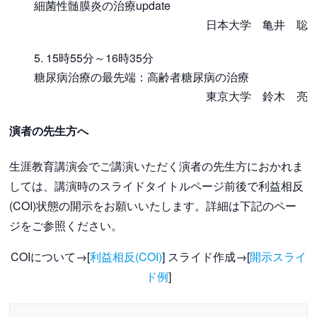
細菌性髄膜炎の治療update
日本大学 亀井 聡
15時55分～16時35分
糖尿病治療の最先端：高齢者糖尿病の治療
東京大学 鈴木 亮
演者の先生方へ
生涯教育講演会でご講演いただく演者の先生方におかれま
しては、講演時のスライドタイトルページ前後で利益相反
(COI)状態の開示をお願いいたします。詳細は下記のペー
ジをご参照ください。
COIについて→[
利益相反(COI)
] スライド作成→[
開示スライ
ド例
]