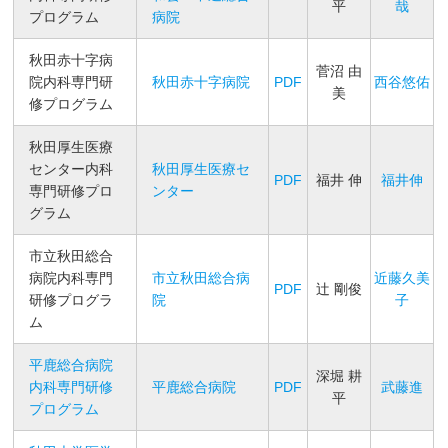
平
哉
プログラム
病院
秋田赤十字病
菅沼 由
院内科専門研
秋田赤十字病院
PDF
西谷悠佑
美
修プログラム
秋田厚生医療
センター内科
秋田厚生医療セ
PDF
福井 伸
福井伸
専門研修プロ
ンター
グラム
市立秋田総合
病院内科専門
市立秋田総合病
近藤久美
PDF
辻 剛俊
研修プログラ
院
子
ム
平鹿総合病院
深堀 耕
内科専門研修
平鹿総合病院
PDF
武藤進
平
プログラム