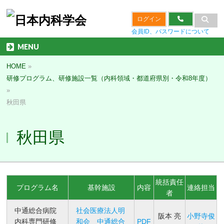
ログイン
会員ID、パスワードについて
MENU
HOME
»
研修プログラム、研修施設一覧（内科領域・都道府県別・令和8年度）
»
秋田県
秋田県
統括責任
プログラム名
基幹施設
内容
連絡担当
者
中通総合病院
社会医療法人明
阪本 亮
小野寺俊
内科専門研修
和会 中通総合
PDF