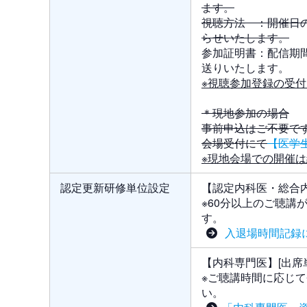
ます。
視聴方法 ：開催日
らせいたします。
参加証明書：配信期
送りいたします。
※視聴参加登録の受
＊現地参加の場合
事前申込はご不要で
会場受付にて
【医学
※現地会場での開催
認定更新研修単位設定
【認定内科医・総合
※60分以上のご聴講
す。
入退場時間記録
【内科専門医】[出席単
※ご聴講時間に応じ
い。