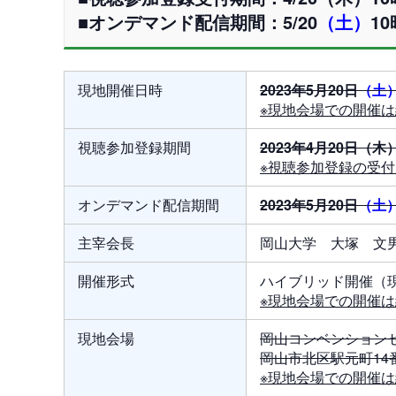
■オンデマンド配信期間：5/20
（土）
10
現地開催日時
2023年5月20日
（土
※現地会場での開催
視聴参加登録期間
2023年4月20日（木
※視聴参加登録の受
オンデマンド配信期間
2023年5月20日
（土
主宰会長
岡山大学 大塚 文
開催形式
ハイブリッド開催（
※現地会場での開催
現地会場
岡山コンベンション
岡山市北区駅元町14番1号
※現地会場での開催