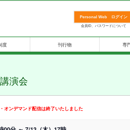
Personal Web
ログイン
会員ID、パスワードについて
制度
刊行物
専
育講演会
・オンデマンド配信は終了いたしました
0分 ～ 7/13（木）17時