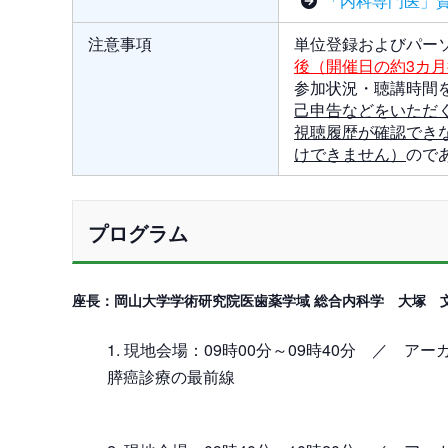
「内科専門医」
注意事項
単位登録およびパー
後（開催日の約3カ
参加状況・聴講時間
己申告などをいただ
視聴履歴が確認でき
けできません）
ので
プログラム
座長：岡山大学学術研究院医歯薬学域 総合内科学 大塚 
現地会場：09時00分～09時40分 ／ アー
膵癌診療の最前線