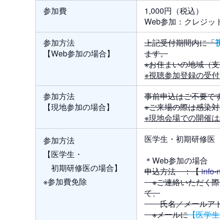
参加費
1,000円（税込）
Web参加：クレジッ
参加方法
上記受付期間内に「
【Web参加の場合】
ます。
※お住まいの地域（
※視聴参加登録の受
参加方法
事前申込はご不要で
【現地参加の場合】
※ご来場の際は感染
※現地会場での開催
医学生・初期研修医
参加方法
【医学生・
＊Web参加の場合
初期研修医の場合】
申込方法 ：【
info-
※参加費免除
※ご連絡いただく際
て、
氏名／メールアドレ
※メールに
【医学生