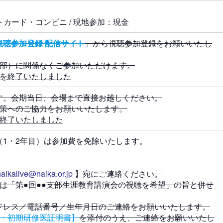
トカード・コンビニ / 現地参加：現金
視聴参加登録 配信サイト
」から視聴参加登録をお願いいたし
支部）に関係なくご参加いただけます。
付を終了いたしました
す。会期当日、会場まで直接お越しください。
対策へのご協力をお願いいたします。
は終了いたしました
（1・2年目）は参加費を免除いたします。
naikalive@naika.or.jp
】宛にご連絡ください。
は「第●回●●支部生涯教育講演会の視聴を希望」の旨と併せ
ス／電話番号／生年月日のご連絡をお願いいたします。
・初期研修医証明書】
を添付のうえ、ご連絡をお願いいたし