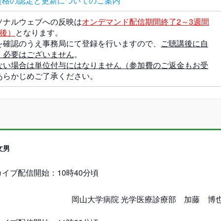
資格の認定と更新についてのご案内
ソナルウェブへの反映は
オンデマンド配信期間終了2～3週間
月後）
となります。
を確認のうえ事務局にて登録を行いますので、
ご聴講後に自
く必要はございません
。
ない場合は単位付与にはなりません
（参加費のご返金もお受
あらかじめご了承ください。
文男
カイブ配信開始：10時40分頃
岡山大学病院 光学医療診療部 加藤 博