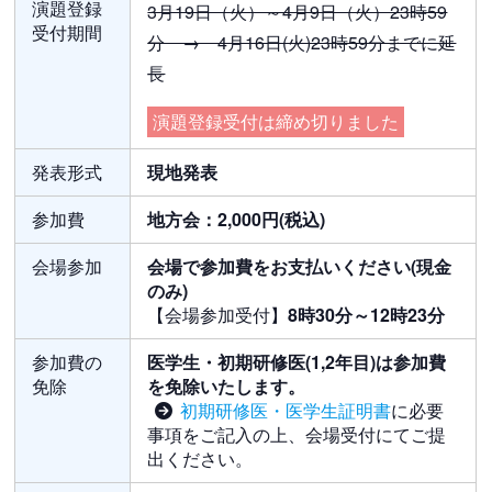
演題登録
3月19日（火）～4月9日（火）23時59
受付期間
分 → 4月16日(火)23時59分までに延
長
演題登録受付は締め切りました
発表形式
現地発表
参加費
地方会：2,000円(税込)
会場参加
会場で参加費をお支払いください(現金
のみ)
【会場参加受付】
8時30分～12時23分
参加費の
医学生・初期研修医(1,2年目)は参加費
免除
を免除いたします。
初期研修医・医学生証明書
に必要
事項をご記入の上、会場受付にてご提
出ください。