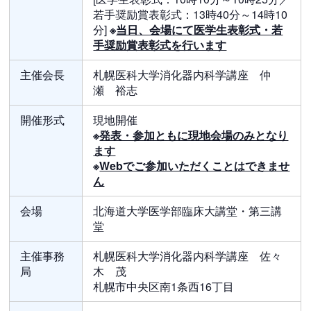
若手奨励賞表彰式：13時40分～14時10
分]
※
当日、会場にて医学生表彰式・若
手奨励賞表彰式を行います
主催会長
札幌医科大学消化器内科学講座 仲
瀬 裕志
開催形式
現地開催
※
発表・参加ともに現地会場のみとなり
ます
※
Webでご参加いただくことはできませ
ん
会場
北海道大学医学部臨床大講堂・第三講
堂
主催事務
札幌医科大学消化器内科学講座 佐々
局
木 茂
札幌市中央区南1条西16丁目