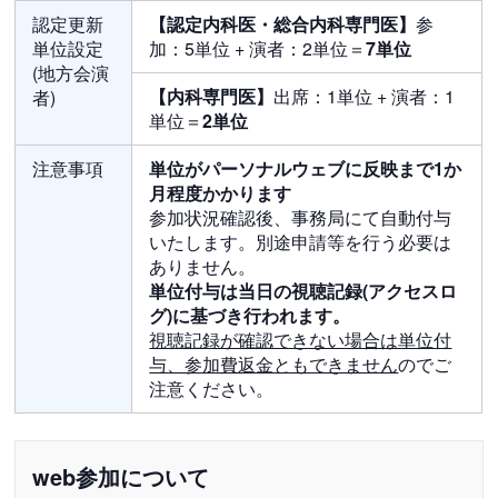
認定更新
【認定内科医・総合内科専門医】
参
単位設定
加：5単位 + 演者：2単位＝
7単位
(地方会演
【内科専門医】
出席：1単位 + 演者：1
者)
単位＝
2単位
注意事項
単位がパーソナルウェブに反映まで1か
月程度かかります
参加状況確認後、事務局にて自動付与
いたします。別途申請等を行う必要は
ありません。
単位付与は当日の視聴記録(アクセスロ
グ)に基づき行われます。
視聴記録が確認できない場合は単位付
与、参加費返金ともできません
のでご
注意ください。
web参加について