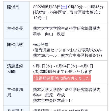
開催日
2022年5月28日
(土)
9時30分～11時45分
[奨励賞・指導医賞・専攻医賞表彰式：
12時～]
主催会長
熊本大学大学院生命科学研究部腎臓内
科学 向山 政志
開催形態
web開催
(優秀演題セッションおよび表彰式のみ
熊本城ホール：熊本市中央区桜町2-17)
演題登録
2月3日(木)～2月24日(木)→3月3日
期間
(木)23時59分まで延長いたします
演題登録受付は締め切りました
主催事務
熊本大学大学院生命科学研究部腎臓内
局
科学 桒原 孝成
熊本市中央区本荘1-1-1
発表形式
優秀演題：会場またはLive発表