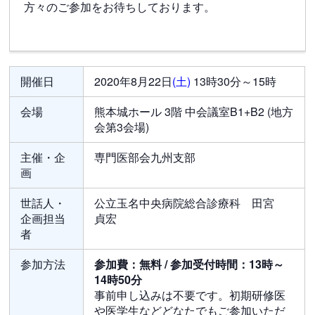
方々のご参加をお待ちしております。
開催日
2020年8月22日
(土)
13時30分～15時
会場
熊本城ホール 3階 中会議室B1+B2 (地方
会第3会場)
主催・企
専門医部会九州支部
画
世話人・
公立玉名中央病院総合診療科 田宮
企画担当
貞宏
者
参加方法
参加費：無料 / 参加受付時間：13時～
14時50分
事前申し込みは不要です。初期研修医
や医学生などどなたでもご参加いただ