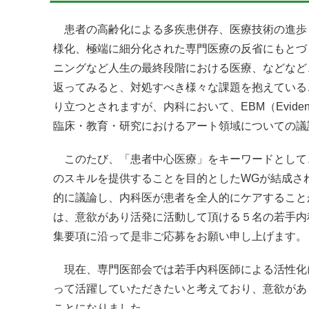
患者の高齢化による多疾患併存、医療技術の進歩
様化、極端に細分化された専門医療の反省にもとづ
ニングなど人生の最終段階における医療、などなど
返ってみると、対処すべき様々な課題を抱えている
り立つとされますが、内科において、EBM（Evidenc
臨床・教育・研究におけるアート領域についての議
このたび、「患者中心医療」をキーワードとして
のスキルを提供することを目的としたWGが結成さ
的に議論し、内科医が患者を全人的にケアすること
は、意欲があり活発に活動して頂ける５名の若手内
集要項に沿って是非ご応募をお願い申し上げます。
現在、専門医部会では若手内科医師による活性化
って活躍していただきたいと考えており、意欲があ
ことになりました。