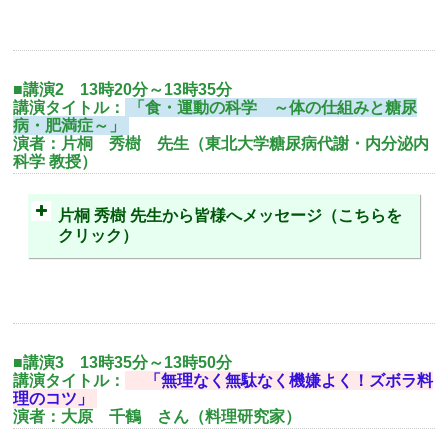
■講演2 13時20分～13時35分
講演タイトル：
「食・運動の科学 ～体の仕組みと糖尿
病・肥満症～」
演者：片桐 秀樹 先生（東北大学糖尿病代謝・内分泌内
科学 教授）
片桐 秀樹 先生から皆様へメッセージ（こちらを
クリック）
■講演3 13時35分～13時50分
講演タイトル：
「無理なく無駄なく機嫌よく！ズボラ料
理のコツ」
演者：大原 千鶴 さん（料理研究家）