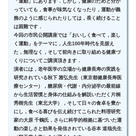
「運動」にあります．しかし，健康のためと分か
っていても，食事が味気なくなったり，運動が義
務のように感じられたりしては，長く続けること
は困難です．
今回の市民公開講座では「おいしく食べて，楽し
く運動」をテーマに，人生100年時代を見据え
た，無理なく，そして前向きに取り組める健康づ
くりについてご講演頂きます．
演者には，老年医学の立場から健康長寿の実践を
研究されている秋下 雅弘先生（東京都健康長寿医
療センター），糖尿病・代謝・内分泌学の最前線
から生活習慣と身体の仕組みを解説いただく片桐
秀樹先生（東北大学），そして日々の食卓を豊か
にし，食べる喜びを伝え続けてこられた料理研究
家の大原 千鶴氏，さらに科学的根拠に基づいた運
動の楽しさと効果を発信されている谷本 道哉先生